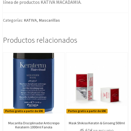
línea de productos KATIVA MACADAMIA.
Categorías:
KATIVA
,
Mascarillas
Productos relacionados
Portes gratis a partir de 69€
Portes gratis a partir de 69€
Macarilla Disciplinador Anticrespo
Mask Shikiso Keratin & Ginseng 500ml
Keraterm 1000ml Fanola
45,61
€
IVA INCLUIDO