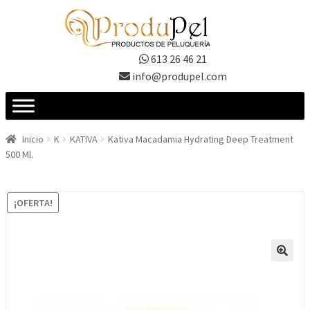
Ir
Ir
a
al
la
contenido
613 26 46 21
navegación
info@produpel.com
Inicio
K
KATIVA
Kativa Macadamia Hydrating Deep Treatment
500 Ml.
¡OFERTA!