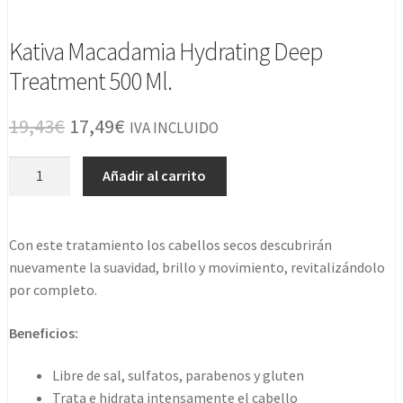
Kativa Macadamia Hydrating Deep
Treatment 500 Ml.
El
El
19,43
€
17,49
€
IVA INCLUIDO
precio
precio
Kativa
Añadir al carrito
original
actual
Macadamia
Hydrating
era:
es:
Deep
Con este tratamiento los cabellos secos descubrirán
19,43€.
17,49€.
Treatment
nuevamente la suavidad, brillo y movimiento, revitalizándolo
500
por completo.
Ml.
cantidad
Beneficios:
Libre de sal, sulfatos, parabenos y gluten
Trata e hidrata intensamente el cabello