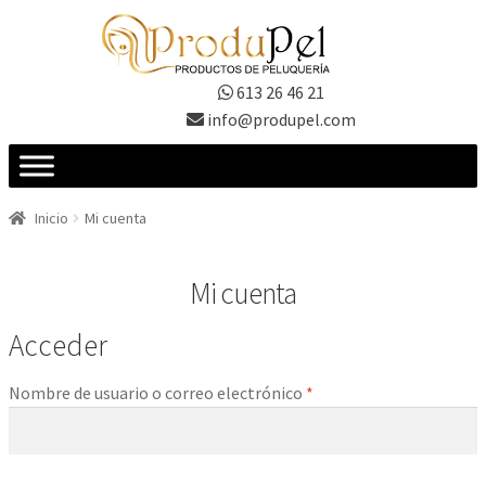
Ir
Ir
a
al
la
contenido
613 26 46 21
navegación
info@produpel.com
Inicio
Mi cuenta
Mi cuenta
Acceder
Obligatorio
Nombre de usuario o correo electrónico
*