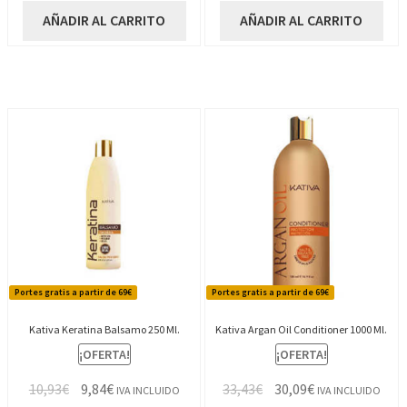
original
actual
original
actual
AÑADIR AL CARRITO
AÑADIR AL CARRITO
era:
es:
era:
es:
33,43€.
30,09€.
19,73€.
17,76€.
Portes gratis a partir de 69€
Portes gratis a partir de 69€
Kativa Keratina Balsamo 250 Ml.
Kativa Argan Oil Conditioner 1000 Ml.
¡OFERTA!
¡OFERTA!
El
El
El
El
10,93
€
9,84
€
33,43
€
30,09
€
IVA INCLUIDO
IVA INCLUIDO