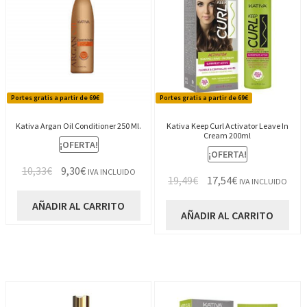
Portes gratis a partir de 69€
Portes gratis a partir de 69€
Kativa Argan Oil Conditioner 250 Ml.
Kativa Keep Curl Activator Leave In
Cream 200ml
¡OFERTA!
¡OFERTA!
El
El
10,33
€
9,30
€
IVA INCLUIDO
El
El
19,49
€
17,54
€
IVA INCLUIDO
precio
precio
precio
precio
original
actual
AÑADIR AL CARRITO
original
actual
AÑADIR AL CARRITO
era:
es:
era:
es:
10,33€.
9,30€.
19,49€.
17,54€.