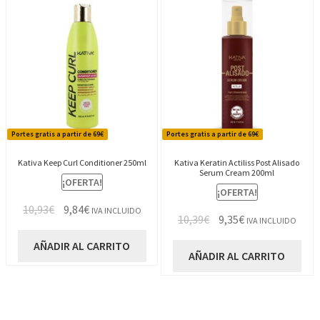
Portes gratis a partir de 69€
Portes gratis a partir de 69€
Kativa Keep Curl Conditioner 250ml
Kativa Keratin Actiliss Post Alisado
Serum Cream 200ml
¡OFERTA!
¡OFERTA!
El
El
10,93
€
9,84
€
IVA INCLUIDO
El
El
10,39
€
9,35
€
IVA INCLUIDO
precio
precio
precio
precio
original
actual
AÑADIR AL CARRITO
original
actual
AÑADIR AL CARRITO
era:
es:
era:
es:
10,93€.
9,84€.
10,39€.
9,35€.