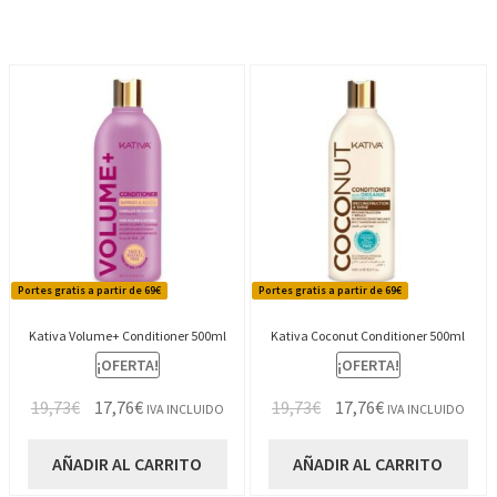
10,93€.
9,84€.
10,93€.
9,84€.
Portes gratis a partir de 69€
Portes gratis a partir de 69€
Kativa Volume+ Conditioner 500ml
Kativa Coconut Conditioner 500ml
¡OFERTA!
¡OFERTA!
El
El
El
El
19,73
€
17,76
€
19,73
€
17,76
€
IVA INCLUIDO
IVA INCLUIDO
precio
precio
precio
precio
original
actual
original
actual
AÑADIR AL CARRITO
AÑADIR AL CARRITO
era:
es:
era:
es: