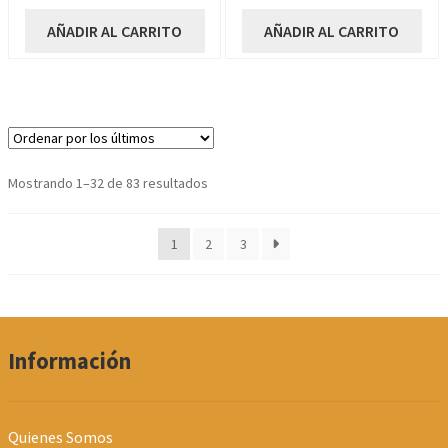
precio
precio
precio
precio
original
actual
original
actual
AÑADIR AL CARRITO
AÑADIR AL CARRITO
era:
es:
era:
es:
10,93€.
9,84€.
33,43€.
30,09€.
Ordenado
Mostrando 1–32 de 83 resultados
por
los
1
2
3
últimos
Información
Quienes Somos