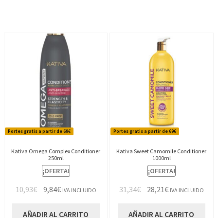
19,73€.
17,76€.
19,73€.
17,76€.
Portes gratis a partir de 69€
Portes gratis a partir de 69€
Kativa Omega Complex Conditioner
Kativa Sweet Camomile Conditioner
250ml
1000ml
¡OFERTA!
¡OFERTA!
El
El
El
El
10,93
€
9,84
€
31,34
€
28,21
€
IVA INCLUIDO
IVA INCLUIDO
precio
precio
precio
precio
original
actual
original
actual
AÑADIR AL CARRITO
AÑADIR AL CARRITO