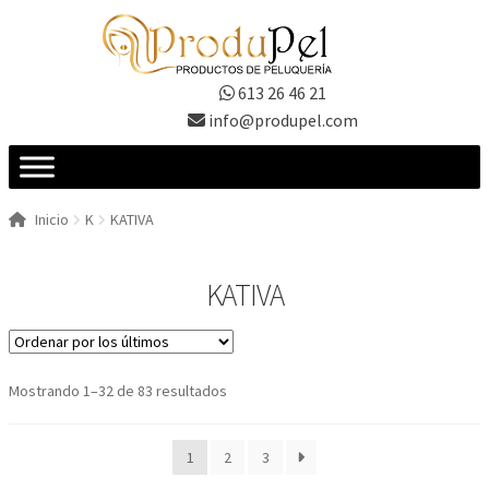
Ir
Ir
a
al
la
contenido
613 26 46 21
navegación
info@produpel.com
Inicio
K
KATIVA
KATIVA
Ordenado
Mostrando 1–32 de 83 resultados
por
los
1
2
3
últimos