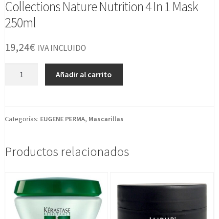
Collections Nature Nutrition 4 In 1 Mask
250ml
19,24
€
IVA INCLUIDO
Collections
Añadir al carrito
Nature
Nutrition
4
In
Categorías:
EUGENE PERMA
,
Mascarillas
1
Mask
Productos relacionados
250ml
cantidad