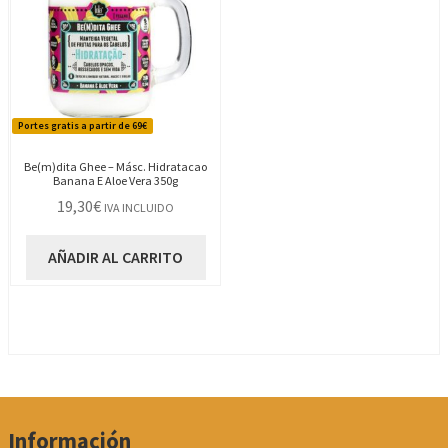
Portes gratis a partir de 69€
Be(m)dita Ghee – Másc. Hidratacao
Banana E Aloe Vera 350g
19,30
€
IVA INCLUIDO
AÑADIR AL CARRITO
Información