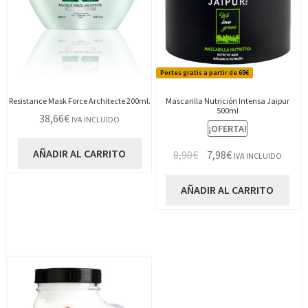
Portes gratis a partir de 69€
Resistance Mask Force Architecte 200ml.
Mascarilla Nutrición Intensa Jaipur
500ml
38,66
€
IVA INCLUIDO
¡OFERTA!
AÑADIR AL CARRITO
El
El
8,90
€
7,98
€
IVA INCLUIDO
precio
precio
original
actual
AÑADIR AL CARRITO
era:
es:
8,90€.
7,98€.