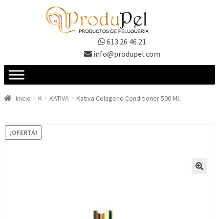
Ir
Ir
a
al
la
contenido
613 26 46 21
navegación
info@produpel.com
Inicio
K
KATIVA
Kativa Colageno Conditioner 500 Ml.
¡OFERTA!