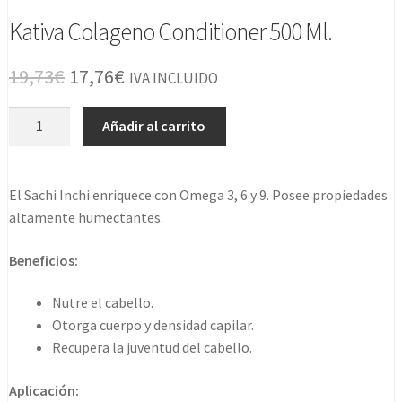
Kativa Colageno Conditioner 500 Ml.
El
El
19,73
€
17,76
€
IVA INCLUIDO
precio
precio
Kativa
Añadir al carrito
original
actual
Colageno
Conditioner
era:
es:
500
El Sachi Inchi enriquece con Omega 3, 6 y 9. Posee propiedades
19,73€.
17,76€.
Ml.
altamente humectantes.
cantidad
Beneficios:
Nutre el cabello.
Otorga cuerpo y densidad capilar.
Recupera la juventud del cabello.
Aplicación: