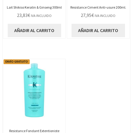
Lait Shikiso Keratin & Ginseng 300ml
Resistance Ciment Anti-usure 200ml.
23,83
€
27,95
€
IVA INCLUIDO
IVA INCLUIDO
AÑADIR AL CARRITO
AÑADIR AL CARRITO
ENVÍO GRATUITO
Resistance Fondant Extentioniste