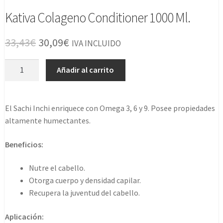
Kativa Colageno Conditioner 1000 Ml.
El
El
33,43
€
30,09
€
IVA INCLUIDO
precio
precio
Kativa
Añadir al carrito
original
actual
Colageno
Conditioner
era:
es:
1000
El Sachi Inchi enriquece con Omega 3, 6 y 9. Posee propiedades
33,43€.
30,09€.
Ml.
altamente humectantes.
cantidad
Beneficios:
Nutre el cabello.
Otorga cuerpo y densidad capilar.
Recupera la juventud del cabello.
Aplicación: