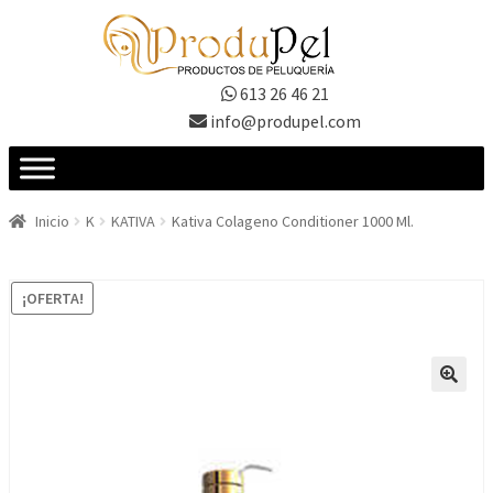
Ir
Ir
a
al
la
contenido
613 26 46 21
navegación
info@produpel.com
Inicio
K
KATIVA
Kativa Colageno Conditioner 1000 Ml.
¡OFERTA!