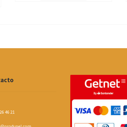
tacto
26 46 21
o@produpel.com