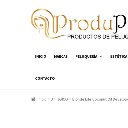
Ir
Ir
a
al
la
contenido
navegación
INICIO
MARCAS
PELUQUERÍA
ESTÉTICA
CONTACTO
Inicio
J
JOICO
Blonde Life Coconut Oil Develo