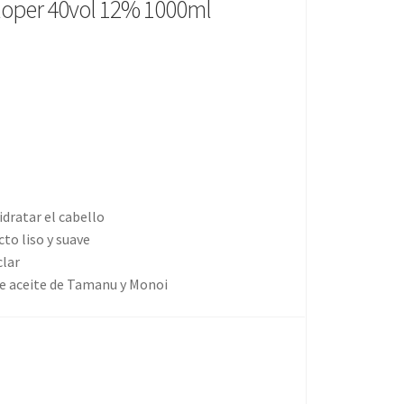
eloper 40vol 12% 1000ml
dratar el cabello
to liso y suave
clar
ye aceite de Tamanu y Monoi