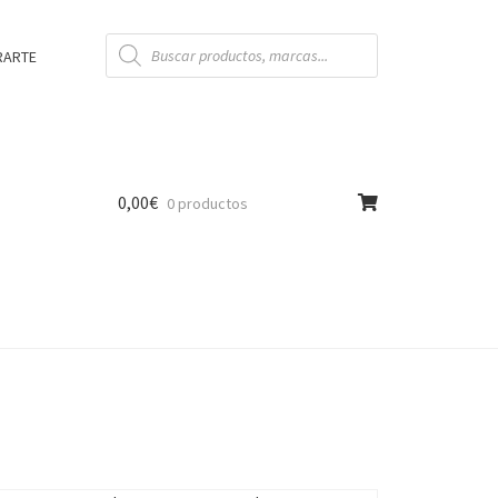
Búsqueda
de
RARTE
productos
0,00
€
0 productos