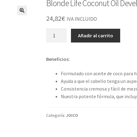
Blonde Life Coconut Oil Dev
24,82
€
IVA INCLUIDO
Blonde
Añadir al carrito
Life
Coconut
Oil
Beneficios:
Developer
40vol
Formulado con aceite de coco para hi
12%
Ayuda a que el cabello tenga un aspec
1000ml
Consistencia cremosa y fácil de mez
cantidad
Nuestra potente fórmula, que inclu
Categoría:
JOICO