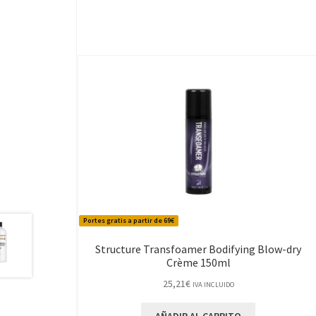
Portes gratis a partir de 69€
Structure Transfoamer Bodifying Blow-dry
Crème 150ml
25,21
€
IVA INCLUIDO