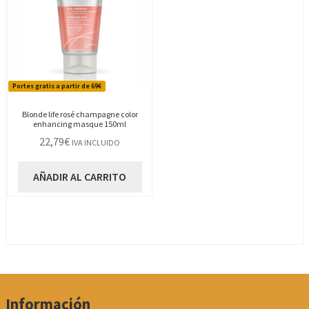
Portes gratis a partir de 69€
Blonde life rosé champagne color
enhancing masque 150ml
22,79
€
IVA INCLUIDO
AÑADIR AL CARRITO
Información