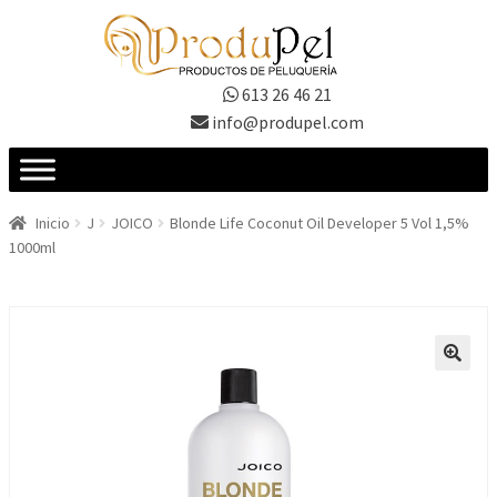
Ir
Ir
a
al
la
contenido
613 26 46 21
navegación
info@produpel.com
Inicio
J
JOICO
Blonde Life Coconut Oil Developer 5 Vol 1,5%
1000ml