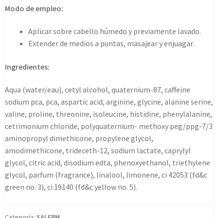
cantidad
Modo de empleo:
Aplicar sobre cabello húmedo y previamente lavado.
Extender de medios a puntas, masajear y enjuagar.
Ingredientes:
Aqua (water/eau), cetyl alcohol, quaternium-87, caffeine
sodium pca, pca, aspartic acid, arginine, glycine, alanine serine,
valine, proline, threonine, isoleucine, histidine, phenylalanine,
cetrimonium chloride, polyquaternium- methoxy peg/ppg-7/3
aminopropyl dimethicone, propylene glycol,
amodimethicone, trideceth-12, sodium lactate, caprylyl
glycol, citric acid, disodium edta, phenoxyethanol, triethylene
glycol, parfum (fragrance), linalool, limonene, ci 42053 (fd&c
green no. 3), ci 19140 (fd&c yellow no. 5).
Categoría:
SALERM