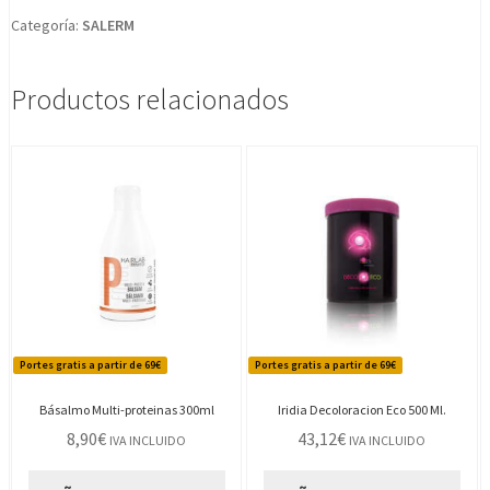
Categoría:
SALERM
Productos relacionados
Portes gratis a partir de 69€
Portes gratis a partir de 69€
Básalmo Multi-proteinas 300ml
Iridia Decoloracion Eco 500 Ml.
8,90
€
43,12
€
IVA INCLUIDO
IVA INCLUIDO