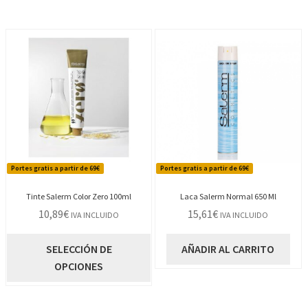
Portes gratis a partir de 69€
Portes gratis a partir de 69€
Tinte Salerm Color Zero 100ml
Laca Salerm Normal 650 Ml
10,89
€
15,61
€
IVA INCLUIDO
IVA INCLUIDO
Este
SELECCIÓN DE
AÑADIR AL CARRITO
producto
OPCIONES
tiene
múltiples