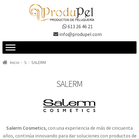
Ir
Ir
a
al
la
contenido
613 26 46 21
navegación
info@produpel.com
Inicio
S
SALERM
SALERM
Salerm Cosmetics
, con una experiencia de más de cincuenta
años, continúa innovando para dar soluciones con productos de