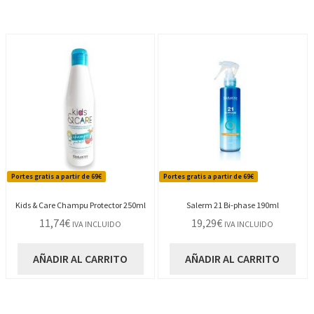
66,84€.
59,98€.
Portes gratis a partir de 69€
Portes gratis a partir de 69€
Kids & Care Champu Protector 250ml
Salerm 21 Bi-phase 190ml
11,74
€
19,29
€
IVA INCLUIDO
IVA INCLUIDO
AÑADIR AL CARRITO
AÑADIR AL CARRITO