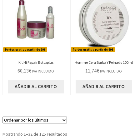
Portes gratis a partir de 69€
Portes gratis a partir de 69€
Kit Hi Repair Botoxplus
Homme Cera Barba Y Peinado 100ml
60,13
€
11,74
€
IVA INCLUIDO
IVA INCLUIDO
AÑADIR AL CARRITO
AÑADIR AL CARRITO
Ordenado
Mostrando 1–32 de 125 resultados