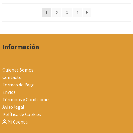
por
los
1
2
3
4
últimos
Información
Quienes Somos
Contacto
Formas de Pago
Envios
Términos y Condiciones
Aviso legal
Política de Cookies
Mi Cuenta