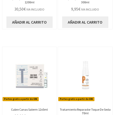
1200ml
300ml
30,50
€
9,95
€
IVA INCLUIDO
IVA INCLUIDO
AÑADIR AL CARRITO
AÑADIR AL CARRITO
Portes gratis a partir de 69€
Portes gratis a partir de 69€
Cubre Canas Salerm 12x5ml
Tratamiento Reparador Toque De Seda
70ml