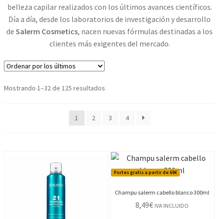
belleza capilar realizados con los últimos avances científicos.
Día a día, desde los laboratorios de investigación y desarrollo
de
Salerm Cosmetics
, nacen nuevas fórmulas destinadas a los
clientes más exigentes del mercado.
Ordenado
Mostrando 1–32 de 125 resultados
por
los
1
2
3
4
últimos
Portes gratis a partir de 69€
Champu salerm cabello blanco 300ml
8,49
€
IVA INCLUIDO