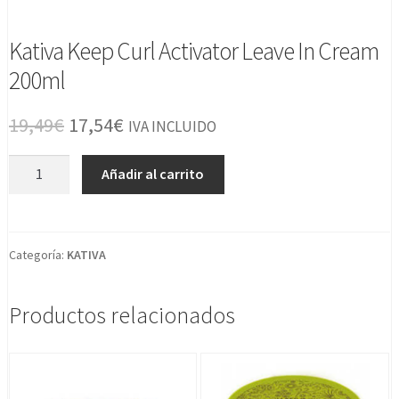
Kativa Keep Curl Activator Leave In Cream
200ml
El
El
19,49
€
17,54
€
IVA INCLUIDO
precio
precio
Kativa
Añadir al carrito
original
actual
Keep
Curl
era:
es:
Activator
19,49€.
17,54€.
Leave
Categoría:
KATIVA
In
Cream
Productos relacionados
200ml
cantidad