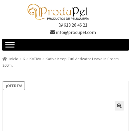
Ir
Ir
a
al
la
contenido
613 26 46 21
navegación
info@produpel.com
Inicio
K
KATIVA
Kativa Keep Curl Activator Leave In Cream
200ml
¡OFERTA!