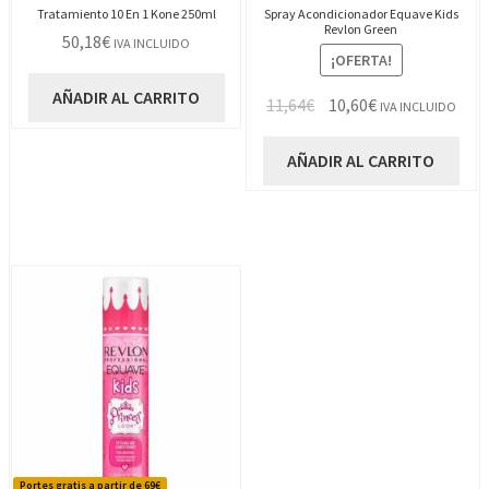
Tratamiento 10 En 1 Kone 250ml
Spray Acondicionador Equave Kids
Revlon Green
50,18
€
IVA INCLUIDO
¡OFERTA!
AÑADIR AL CARRITO
El
El
11,64
€
10,60
€
IVA INCLUIDO
precio
precio
original
actual
AÑADIR AL CARRITO
era:
es:
11,64€.
10,60€.
Portes gratis a partir de 69€