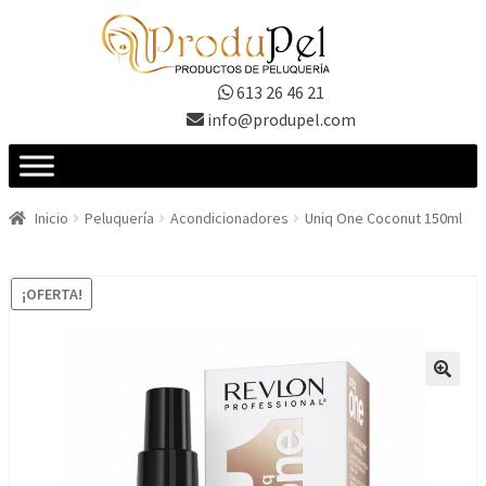
Ir
Ir
a
al
la
contenido
613 26 46 21
navegación
info@produpel.com
Inicio
Peluquería
Acondicionadores
Uniq One Coconut 150ml
¡OFERTA!