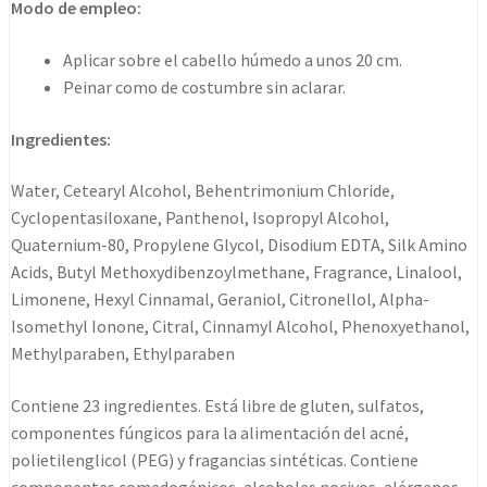
Modo de empleo:
Aplicar sobre el cabello húmedo a unos 20 cm.
Peinar como de costumbre sin aclarar.
Ingredientes:
Water, Cetearyl Alcohol, Behentrimonium Chloride,
Cyclopentasiloxane, Panthenol, Isopropyl Alcohol,
Quaternium-80, Propylene Glycol, Disodium EDTA, Silk Amino
Acids, Butyl Methoxydibenzoylmethane, Fragrance, Linalool,
Limonene, Hexyl Cinnamal, Geraniol, Citronellol, Alpha-
Isomethyl Ionone, Citral, Cinnamyl Alcohol, Phenoxyethanol,
Methylparaben, Ethylparaben
Contiene 23 ingredientes. Está libre de gluten, sulfatos,
componentes fúngicos para la alimentación del acné,
polietilenglicol (PEG) y fragancias sintéticas. Contiene
componentes comedogénicos, alcoholes nocivos, alérgenos,