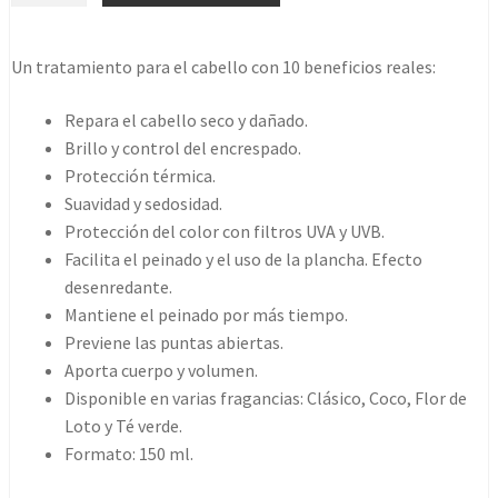
Coconut
era:
es:
150ml
Un tratamiento para el cabello con 10 beneficios reales:
14,00€.
12,59€.
cantidad
Repara el cabello seco y dañado.
Brillo y control del encrespado.
Protección térmica.
Suavidad y sedosidad.
Protección del color con filtros UVA y UVB.
Facilita el peinado y el uso de la plancha. Efecto
desenredante.
Mantiene el peinado por más tiempo.
Previene las puntas abiertas.
Aporta cuerpo y volumen.
Disponible en varias fragancias: Clásico, Coco, Flor de
Loto y Té verde.
Formato: 150 ml.