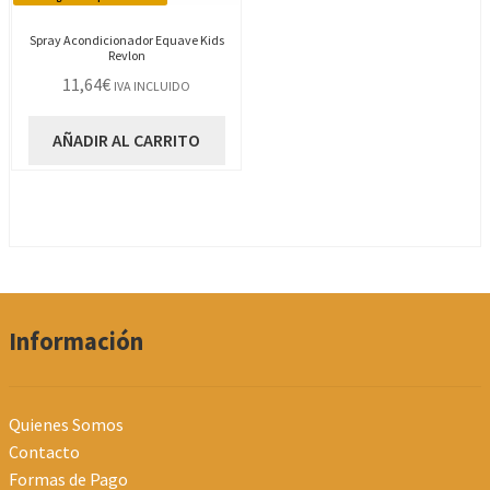
Spray Acondicionador Equave Kids
Revlon
11,64
€
IVA INCLUIDO
AÑADIR AL CARRITO
Información
Quienes Somos
Contacto
Formas de Pago