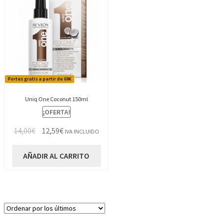
Portes gratis a partir de 69€
Uniq One Coconut 150ml
¡OFERTA!
El
El
14,00
€
12,59
€
IVA INCLUIDO
precio
precio
original
actual
AÑADIR AL CARRITO
era:
es:
14,00€.
12,59€.