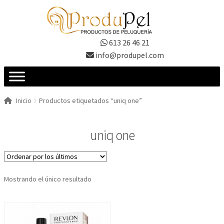
Ir
Ir
a
al
la
contenido
613 26 46 21
navegación
info@produpel.com
Inicio
Productos etiquetados “uniq one”
uniq one
Mostrando el único resultado