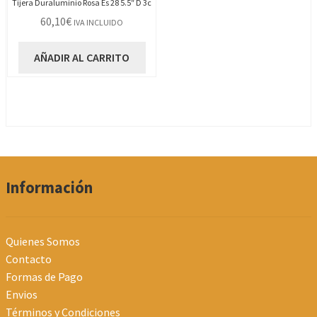
Tijera Duraluminio Rosa Es 28 5.5″ D 3c
60,10
€
IVA INCLUIDO
AÑADIR AL CARRITO
Información
Quienes Somos
Contacto
Formas de Pago
Envios
Términos y Condiciones