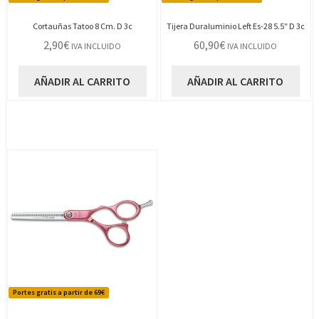
Cortauñas Tatoo 8 Cm. D 3c
Tijera Duraluminio Left Es-28 5.5″ D 3c
2,90
€
60,90
€
IVA INCLUIDO
IVA INCLUIDO
AÑADIR AL CARRITO
AÑADIR AL CARRITO
Portes gratis a partir de 69€