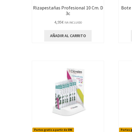
Rizapestañas Profesional 10 Cm. D
Bote 
3c
4,95
€
IVA INCLUIDO
AÑADIR AL CARRITO
Portes gratis a partir de 69€
Portes g