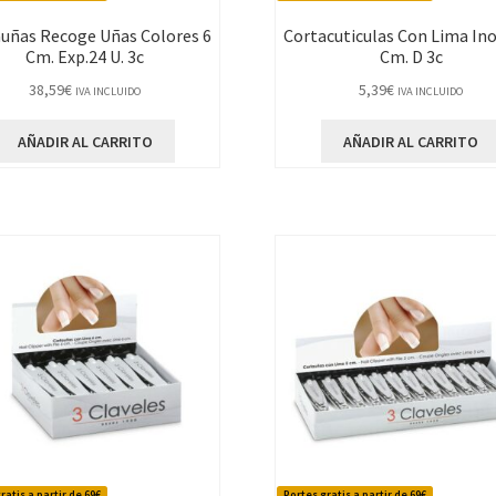
uñas Recoge Uñas Colores 6
Cortacuticulas Con Lima Ino
Cm. Exp.24 U. 3c
Cm. D 3c
38,59
€
5,39
€
IVA INCLUIDO
IVA INCLUIDO
AÑADIR AL CARRITO
AÑADIR AL CARRITO
ratis a partir de 69€
Portes gratis a partir de 69€