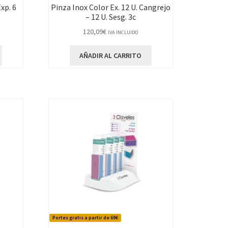
xp. 6
Pinza Inox Color Ex. 12 U. Cangrejo
– 12 U. Sesg. 3c
120,09
€
IVA INCLUIDO
AÑADIR AL CARRITO
Portes gratis a partir de 69€