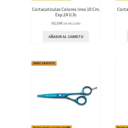
Cortacuticulas Colores Inox 10 Cm.
Corta
Exp.24 U.3c
60,09
€
IVA INCLUIDO
AÑADIR AL CARRITO
ENVÍO GRATUITO
Portes gratis a partir de 69€
Portes g