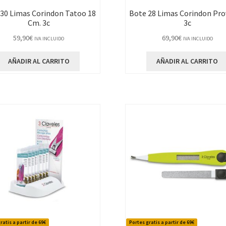
30 Limas Corindon Tatoo 18
Bote 28 Limas Corindon Pr
Cm. 3c
3c
59,90
€
69,90
€
IVA INCLUIDO
IVA INCLUIDO
AÑADIR AL CARRITO
AÑADIR AL CARRITO
ratis a partir de 69€
Portes gratis a partir de 69€