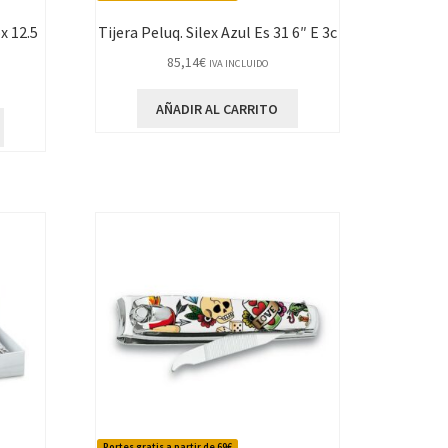
x 12.5
Tijera Peluq. Silex Azul Es 31 6″ E 3c
85,14
€
IVA INCLUIDO
AÑADIR AL CARRITO
Portes gratis a partir de 69€