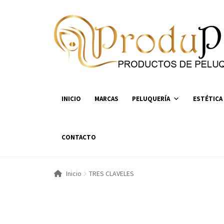
Ir
Ir
a
al
la
contenido
navegación
INICIO
MARCAS
PELUQUERÍA
ESTÉTICA
CONTACTO
Inicio
TRES CLAVELES