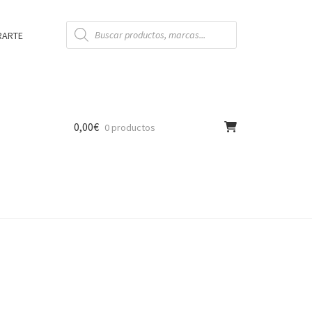
Búsqueda
de
RARTE
productos
0,00
€
0 productos