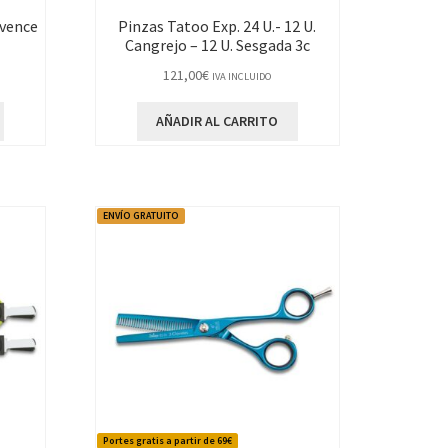
ovence
Pinzas Tatoo Exp. 24 U.- 12 U.
Cangrejo – 12 U. Sesgada 3c
121,00
€
IVA INCLUIDO
AÑADIR AL CARRITO
ENVÍO GRATUITO
Portes gratis a partir de 69€