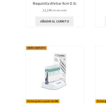
Maquinilla Afeitar 9cm D 3c
12,10
€
IVA INCLUIDO
AÑADIR AL CARRITO
ENVÍO GRATUITO
Portes gratis a partir de 69€
Portes g