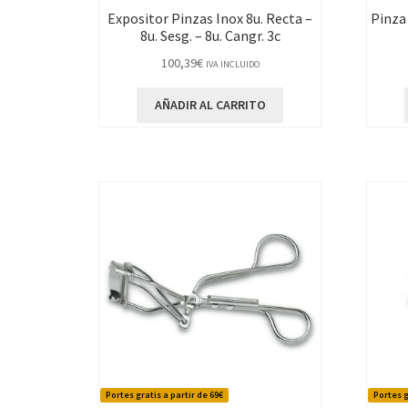
Expositor Pinzas Inox 8u. Recta –
Pinza
8u. Sesg. – 8u. Cangr. 3c
100,39
€
IVA INCLUIDO
AÑADIR AL CARRITO
Portes gratis a partir de 69€
Portes g