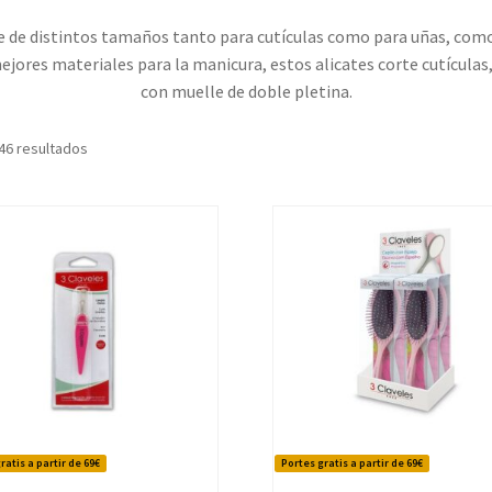
e de distintos tamaños tanto para cutículas como para uñas, como e
mejores materiales para la manicura, estos alicates corte cutícula
con muelle de doble pletina.
Ordenado
46 resultados
por
los
últimos
ratis a partir de 69€
Portes gratis a partir de 69€