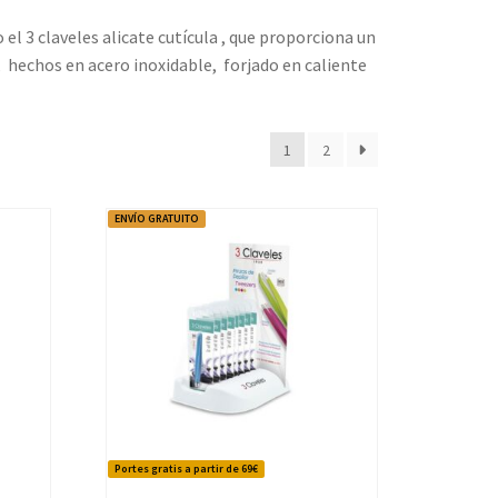
l 3 claveles alicate cutícula , que proporciona un
s, hechos en acero inoxidable, forjado en caliente
1
2
ENVÍO GRATUITO
Portes gratis a partir de 69€