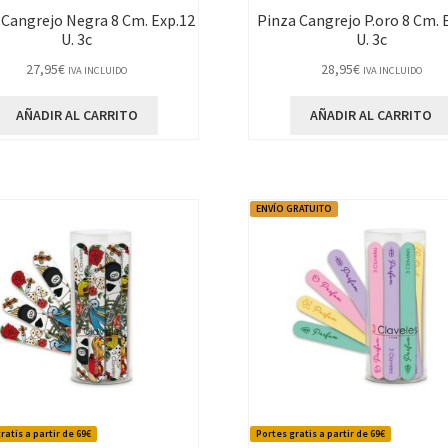
 Cangrejo Negra 8 Cm. Exp.12
Pinza Cangrejo P.oro 8 Cm. 
U. 3c
U. 3c
27,95
€
28,95
€
IVA INCLUIDO
IVA INCLUIDO
AÑADIR AL CARRITO
AÑADIR AL CARRITO
ENVÍO GRATUITO
ratis a partir de 69€
Portes gratis a partir de 69€