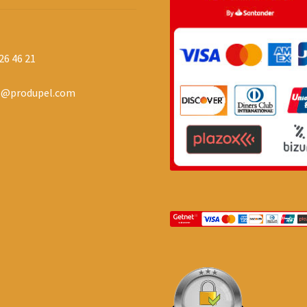
26 46 21
o@produpel.com