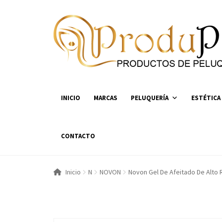
Ir
Ir
a
al
la
contenido
navegación
INICIO
MARCAS
PELUQUERÍA
ESTÉTICA
CONTACTO
Inicio
N
NOVON
Novon Gel De Afeitado De Alto 