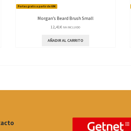
Portes gratis a partir de 69€
Morgan’s Beard Brush Small
12,41
€
IVA INCLUIDO
AÑADIR AL CARRITO
tacto