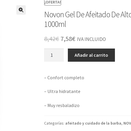
¡OFERTA!
Novon Gel De Afeitado De Alt
1000ml
El
El
8,42
€
7,58
€
IVA INCLUIDO
precio
precio
Novon
Añadir al carrito
original
actual
Gel
De
era:
es:
Afeitado
– Confort completo
8,42€.
7,58€.
De
Alto
– Ultra hidratante
Rendimiento
Ultra
– Muy resbaladizo
Hidratante
1000ml
Categorías:
afeitado y cuidado de la barba
,
NO
cantidad