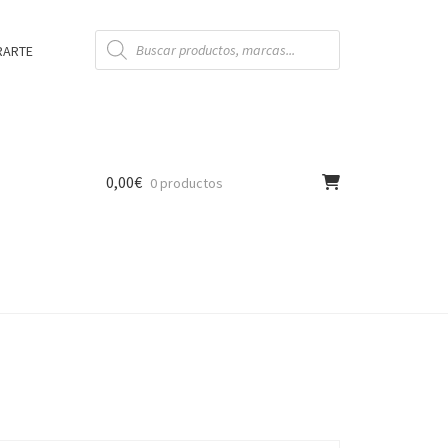
Búsqueda
de
RARTE
productos
0,00
€
0 productos