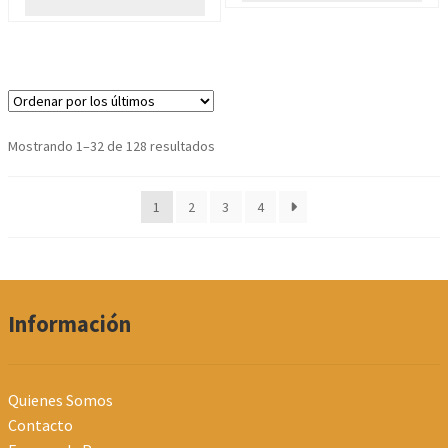
Ordenado
Mostrando 1–32 de 128 resultados
por
los
1
2
3
4
últimos
Información
Quienes Somos
Contacto