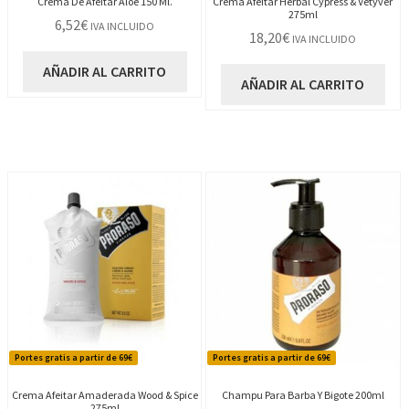
Crema De Afeitar Aloe 150 Ml.
Crema Afeitar Herbal Cypress & Vetyver
275ml
6,52
€
IVA INCLUIDO
18,20
€
IVA INCLUIDO
AÑADIR AL CARRITO
AÑADIR AL CARRITO
Portes gratis a partir de 69€
Portes gratis a partir de 69€
Crema Afeitar Amaderada Wood & Spice
Champu Para Barba Y Bigote 200ml
275ml