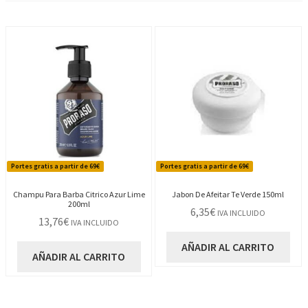
Portes gratis a partir de 69€
Portes gratis a partir de 69€
Champu Para Barba Citrico Azur Lime
Jabon De Afeitar Te Verde 150ml
200ml
6,35
€
IVA INCLUIDO
13,76
€
IVA INCLUIDO
AÑADIR AL CARRITO
AÑADIR AL CARRITO