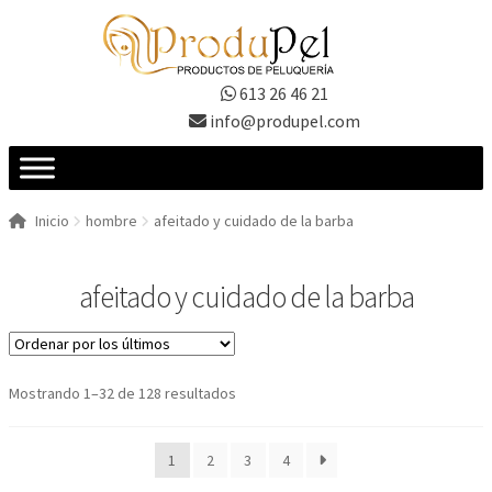
Ir
Ir
a
al
la
contenido
613 26 46 21
navegación
info@produpel.com
Inicio
hombre
afeitado y cuidado de la barba
afeitado y cuidado de la barba
Ordenado
Mostrando 1–32 de 128 resultados
por
los
1
2
3
4
últimos