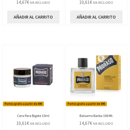
14,67
€
10,61
€
IVA INCLUIDO
IVA INCLUIDO
AÑADIR AL CARRITO
AÑADIR AL CARRITO
Portes gratis a partir de 69€
Portes gratis a partir de 69€
Cera Para Bigote 15ml
Balsamo Barba 100 Ml.
10,61
€
14,67
€
IVA INCLUIDO
IVA INCLUIDO