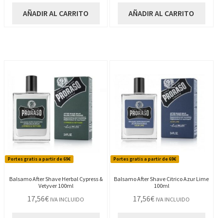
AÑADIR AL CARRITO
AÑADIR AL CARRITO
Portes gratis a partir de 69€
Portes gratis a partir de 69€
Balsamo After Shave Herbal Cypress &
Balsamo After Shave Citrico Azur Lime
Vetyver 100ml
100ml
17,56
€
17,56
€
IVA INCLUIDO
IVA INCLUIDO