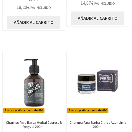
14,67
€
IVA INCLUIDO
18,20
€
IVA INCLUIDO
AÑADIR AL CARRITO
AÑADIR AL CARRITO
Portes gratis a partir de 69€
Portes gratis a partir de 69€
Champu Para Barba Herbal Cypress &
Champu Para Barba Citrico Azur Lime
Vetyver 200ml
200ml