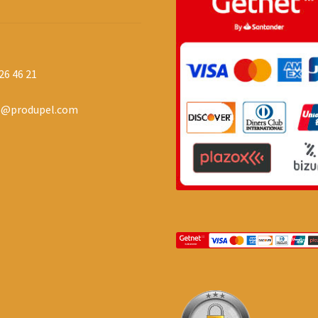
26 46 21
o@produpel.com