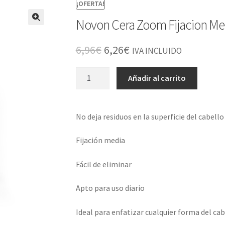
¡OFERTA!
Novon Cera Zoom Fijacion M
El
El
6,96
€
6,26
€
IVA INCLUIDO
precio
precio
Novon
Añadir al carrito
original
actual
Cera
Zoom
era:
es:
Fijacion
No deja residuos en la superficie del cabello
6,96€.
6,26€.
Media
Nº6
Fijación media
Zoom
Wax
Fácil de eliminar
150ml
cantidad
Apto para uso diario
Ideal para enfatizar cualquier forma del cab