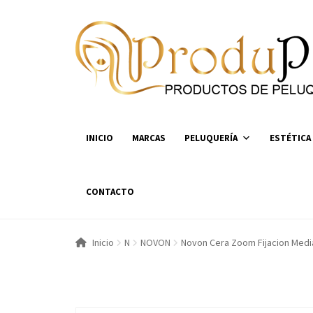
Ir
Ir
a
al
la
contenido
navegación
INICIO
MARCAS
PELUQUERÍA
ESTÉTICA
CONTACTO
Inicio
N
NOVON
Novon Cera Zoom Fijacion Medi