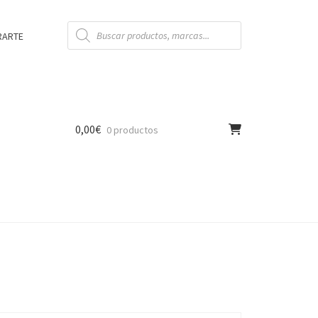
Búsqueda
de
RARTE
productos
0,00
€
0 productos