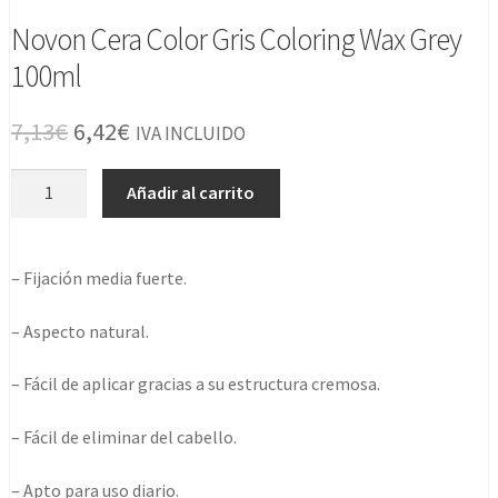
Novon Cera Color Gris Coloring Wax Grey
100ml
El
El
7,13
€
6,42
€
IVA INCLUIDO
precio
precio
Novon
Añadir al carrito
original
actual
Cera
Color
era:
es:
Gris
– Fijación media fuerte.
7,13€.
6,42€.
Coloring
Wax
– Aspecto natural.
Grey
100ml
– Fácil de aplicar gracias a su estructura cremosa.
cantidad
– Fácil de eliminar del cabello.
– Apto para uso diario.