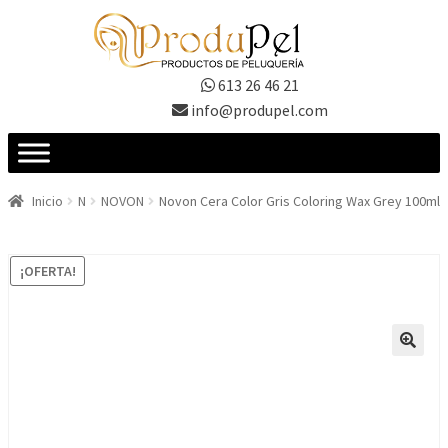
Ir
Ir
a
al
la
contenido
613 26 46 21
navegación
info@produpel.com
Inicio
N
NOVON
Novon Cera Color Gris Coloring Wax Grey 100ml
¡OFERTA!