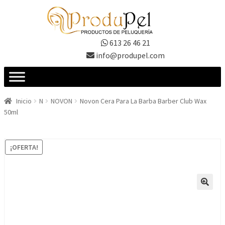
Ir
Ir
a
al
la
contenido
613 26 46 21
navegación
info@produpel.com
Inicio
N
NOVON
Novon Cera Para La Barba Barber Club Wax
50ml
¡OFERTA!