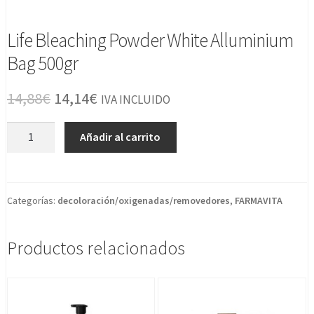
Life Bleaching Powder White Alluminium
Bag 500gr
El
El
14,88
€
14,14
€
IVA INCLUIDO
precio
precio
Life
Añadir al carrito
original
actual
Bleaching
Powder
era:
es:
White
14,88€.
14,14€.
Alluminium
Categorías:
decoloración/oxigenadas/removedores
,
FARMAVITA
Bag
500gr
Productos relacionados
cantidad