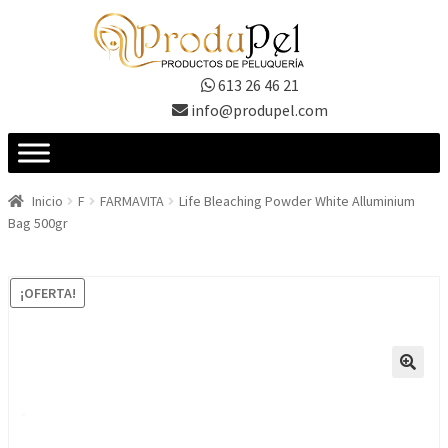
Ir
Ir
a
al
la
contenido
613 26 46 21
navegación
info@produpel.com
Inicio
F
FARMAVITA
Life Bleaching Powder White Alluminium
Bag 500gr
¡OFERTA!