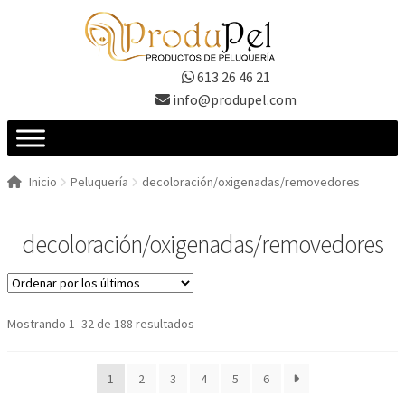
Ir
Ir
a
al
la
contenido
613 26 46 21
navegación
info@produpel.com
Inicio
Peluquería
decoloración/oxigenadas/removedores
decoloración/oxigenadas/removedores
Ordenado
Mostrando 1–32 de 188 resultados
por
los
1
2
3
4
5
6
últimos