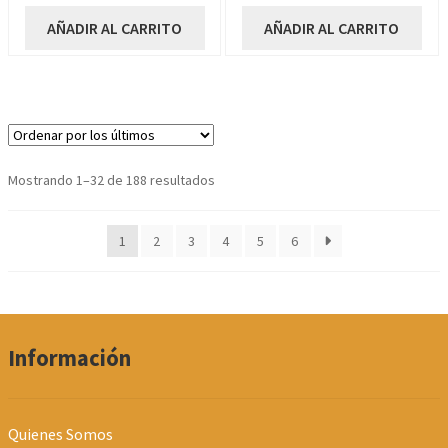
AÑADIR AL CARRITO
AÑADIR AL CARRITO
Ordenado
Mostrando 1–32 de 188 resultados
por
los
1
2
3
4
5
6
últimos
Información
Quienes Somos