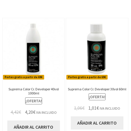
2,24€.
2,13€.
Portes gratis a partir de 69€
Portes gratis a partir de 69€
Suprema Color Cr. Developer 40vol
Suprema Color Cr. Developer 30vol 60ml
1000ml
¡OFERTA!
¡OFERTA!
El
El
1,06
€
1,01
€
IVA INCLUIDO
El
El
4,42
€
4,20
€
IVA INCLUIDO
precio
precio
precio
precio
original
actual
AÑADIR AL CARRITO
original
actual
AÑADIR AL CARRITO
era:
es: