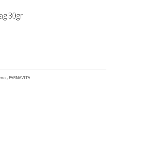
ag 30gr
res
,
FARMAVITA