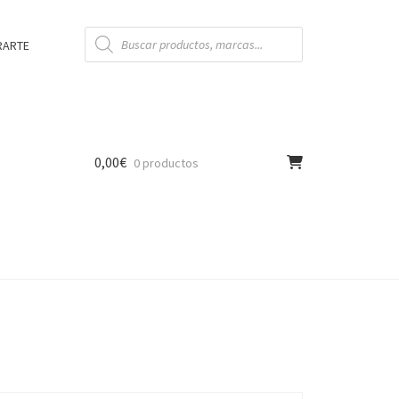
Búsqueda
de
RARTE
productos
0,00
€
0 productos