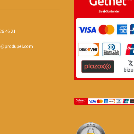
26 46 21
o@produpel.com