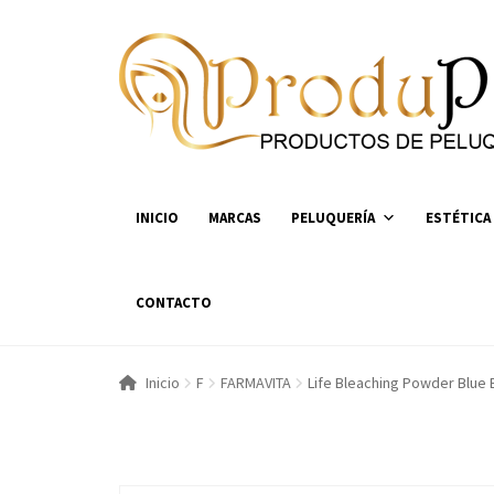
Ir
Ir
a
al
la
contenido
navegación
INICIO
MARCAS
PELUQUERÍA
ESTÉTICA
CONTACTO
Inicio
F
FARMAVITA
Life Bleaching Powder Blue 