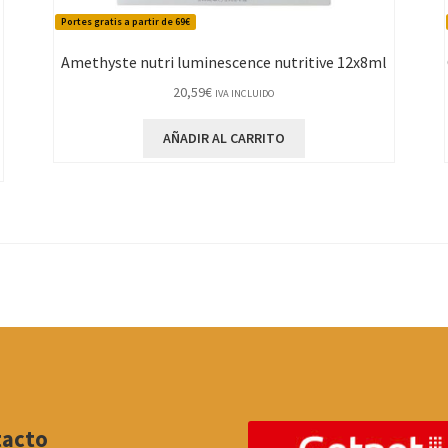
Portes gratis a partir de 69€
Amethyste nutri luminescence nutritive 12x8ml
20,59
€
IVA INCLUIDO
AÑADIR AL CARRITO
tacto