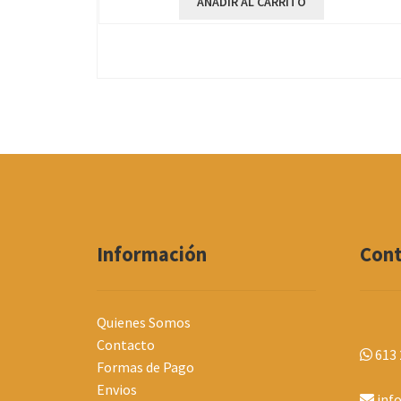
AÑADIR AL CARRITO
Información
Con
Quienes Somos
Contacto
613 
Formas de Pago
Envios
inf