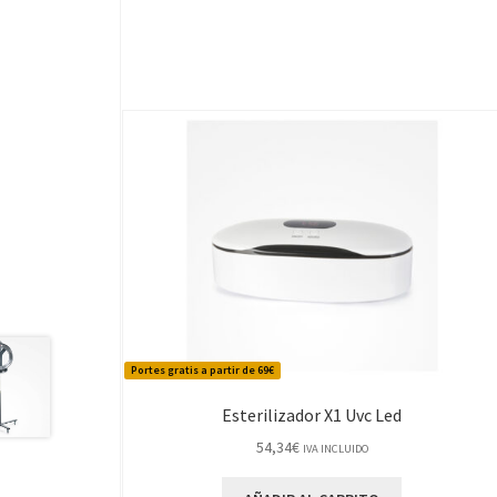
Portes gratis a partir de 69€
Esterilizador X1 Uvc Led
54,34
€
IVA INCLUIDO