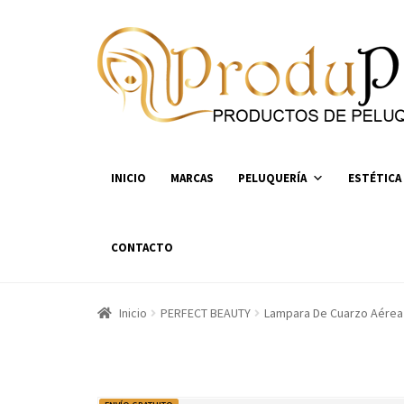
Ir
Ir
a
al
la
contenido
navegación
INICIO
MARCAS
PELUQUERÍA
ESTÉTICA
CONTACTO
Inicio
PERFECT BEAUTY
Lampara De Cuarzo Aérea 