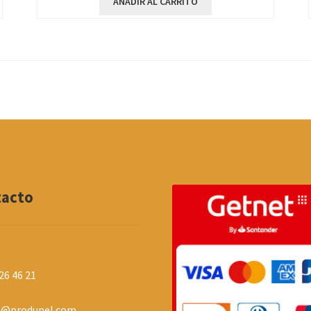
AÑADIR AL CARRITO
tacto
26 46 21
o@produpel.com