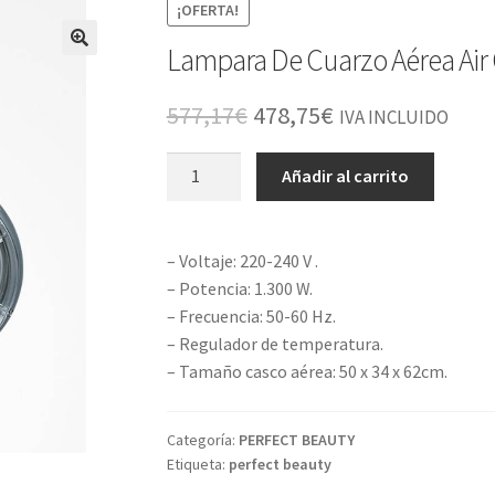
¡OFERTA!
Lampara De Cuarzo Aérea Air
El
El
577,17
€
478,75
€
IVA INCLUIDO
precio
precio
Lampara
Añadir al carrito
original
actual
De
Cuarzo
era:
es:
Aérea
– Voltaje: 220-240 V .
577,17€.
478,75€.
Air
– Potencia: 1.300 W.
Quartz
– Frecuencia: 50-60 Hz.
Ipsum
– Regulador de temperatura.
Grey
– Tamaño casco aérea: 50 x 34 x 62cm.
cantidad
Categoría:
PERFECT BEAUTY
Etiqueta:
perfect beauty