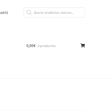
Búsqueda
de
RARTE
productos
0,00
€
0 productos