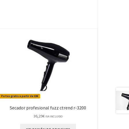
Portes gratis a partir de 69€
Secador profesional fuzz ctrend r-3200
36,29
€
IVA INCLUIDO
Este