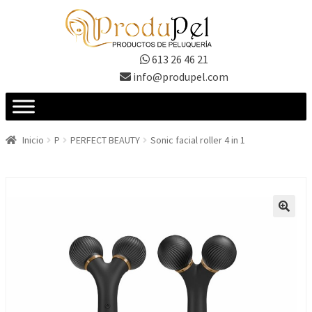
Ir
Ir
a
al
la
contenido
613 26 46 21
navegación
info@produpel.com
Inicio
P
PERFECT BEAUTY
Sonic facial roller 4 in 1