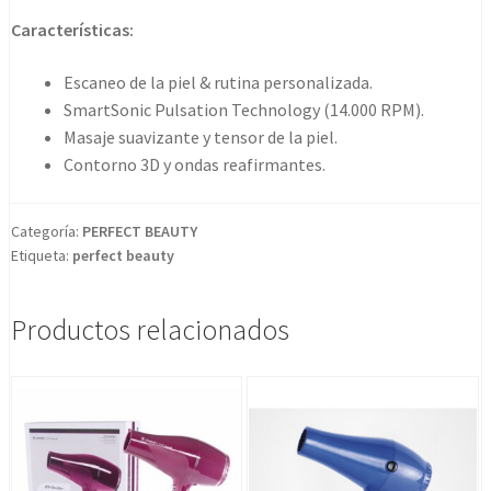
4
Características:
in
1
Escaneo de la piel & rutina personalizada.
cantidad
SmartSonic Pulsation Technology (14.000 RPM).
Masaje suavizante y tensor de la piel.
Contorno 3D y ondas reafirmantes.
Categoría:
PERFECT BEAUTY
Etiqueta:
perfect beauty
Productos relacionados