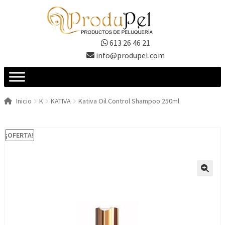
Ir
Ir
a
al
la
contenido
613 26 46 21
navegación
info@produpel.com
Inicio
K
KATIVA
Kativa Oil Control Shampoo 250ml
¡OFERTA!