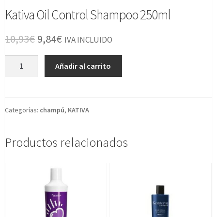
Kativa Oil Control Shampoo 250ml
El
El
10,93
€
9,84
€
IVA INCLUIDO
precio
precio
Kativa
Añadir al carrito
original
actual
Oil
Control
era:
es:
Shampoo
10,93€.
9,84€.
250ml
Categorías:
champú
,
KATIVA
cantidad
Productos relacionados