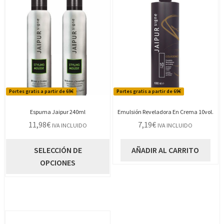
Portes gratis a partir de 69€
Portes gratis a partir de 69€
Espuma Jaipur 240ml
Emulsión Reveladora En Crema 10vol.
11,98
€
7,19
€
IVA INCLUIDO
IVA INCLUIDO
Este
SELECCIÓN DE
AÑADIR AL CARRITO
producto
OPCIONES
tiene
múltiples
variantes.
Las
opciones