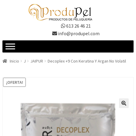
Ir
Ir
a
al
la
contenido
613 26 46 21
navegación
info@produpel.com
Inicio
J
JAIPUR
Decoplex +9 Con Keratina Y Argan No Volatil
¡OFERTA!