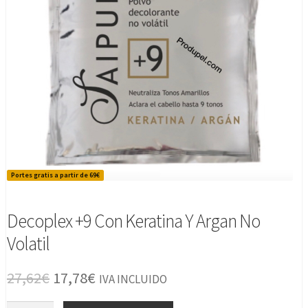
Portes gratis a partir de 69€
Decoplex +9 Con Keratina Y Argan No
Volatil
El
El
27,62
€
17,78
€
IVA INCLUIDO
precio
precio