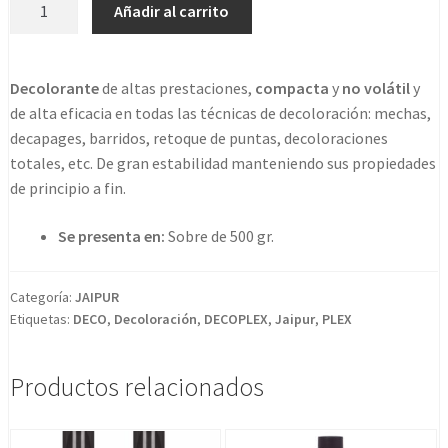
Decoplex
Añadir al carrito
original
actual
+9
Con
era:
es:
Keratina
Decolorante
de altas prestaciones,
compacta
y
no volátil
y
27,62€.
17,78€.
Y
de alta eficacia en todas las técnicas de decoloración: mechas,
Argan
decapages, barridos, retoque de puntas, decoloraciones
No
totales, etc. De gran estabilidad manteniendo sus propiedades
Volatil
de principio a fin.
cantidad
Se presenta en:
Sobre de 500 gr.
Categoría:
JAIPUR
Etiquetas:
DECO
,
Decoloración
,
DECOPLEX
,
Jaipur
,
PLEX
Productos relacionados