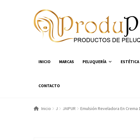
Ir
Ir
a
al
la
contenido
navegación
INICIO
MARCAS
PELUQUERÍA
ESTÉTICA
CONTACTO
Inicio
J
JAIPUR
Emulsión Reveladora En Crema 1