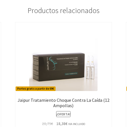
Productos relacionados
Portes gratis a partir de 69€
Jaipur Tratamiento Choque Contra La Caída (12
Ampollas)
¡OFERTA!
El
El
20,79
€
18,38
€
IVA INCLUIDO