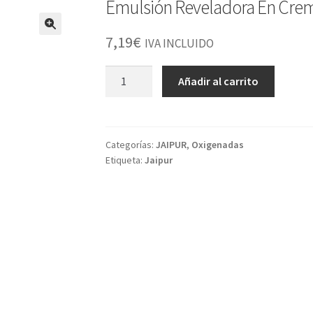
Emulsión Reveladora En Crem
7,19
€
IVA INCLUIDO
Emulsión
Añadir al carrito
Reveladora
En
Crema
10vol.
Categorías:
JAIPUR
,
Oxigenadas
Etiqueta:
Jaipur
cantidad