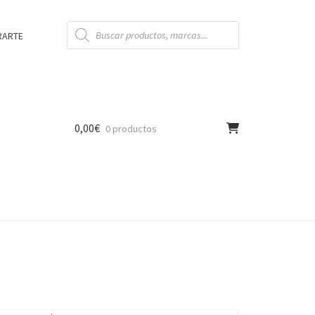
Búsqueda
de
RARTE
productos
0,00
€
0 productos