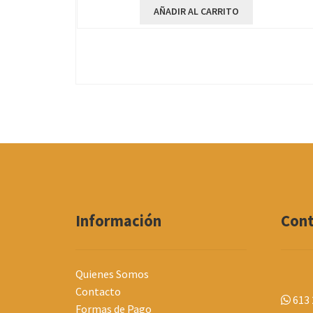
original
actual
AÑADIR AL CARRITO
era:
es:
14,85€.
9,56€.
Información
Con
Quienes Somos
Contacto
613 
Formas de Pago