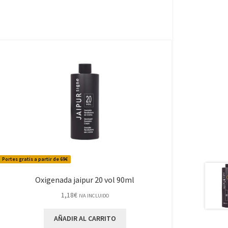
Portes gratis a partir de 69€
Oxigenada jaipur 20 vol 90ml
1,18
€
IVA INCLUIDO
AÑADIR AL CARRITO