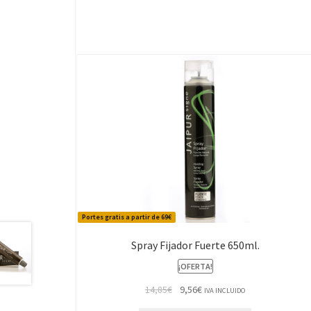
Portes gratis a partir de 69€
Spray Fijador Fuerte 650ml.
¡OFERTA!
El
El
14,85
€
9,56
€
IVA INCLUIDO
precio
precio