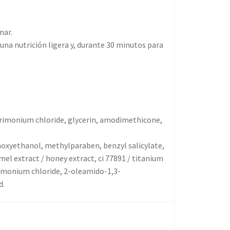
nar.
una nutrición ligera y, durante 30 minutos para
ntrimonium chloride, glycerin, amodimethicone,
noxyethanol, methylparaben, benzyl salicylate,
 mel extract / honey extract, ci 77891 / titanium
rimonium chloride, 2-oleamido-1,3-
d.