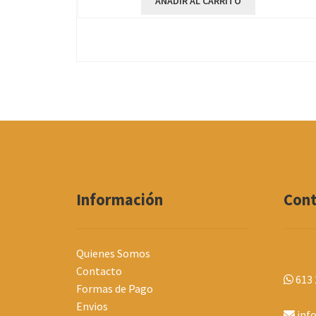
AÑADIR AL CARRITO
Información
Con
Quienes Somos
Contacto
613 
Formas de Pago
Envios
inf