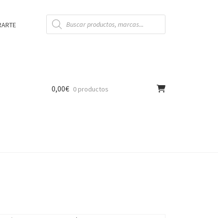
Búsqueda
de
RARTE
productos
0,00
€
0 productos