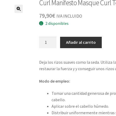
Curl Manifesto Masque Curl 
79,90
€
IVA INCLUIDO
2 disponibles
Curl
Añadir al carrito
Manifesto
Masque
Curl
Deja los rizos suaves como la seda. Utiliza 
Technique
restaurar la fuerza y y conseguir unos rizos 
500ml
cantidad
Modo de empleo:
Tomar una cantidad generosa de produ
cabello.
Aplicar sobre el cabello húmedo.
Distribuir uniformemente mientras s