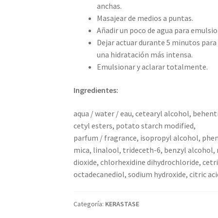
anchas.
Masajear de medios a puntas.
Añadir un poco de agua para emulsio
Dejar actuar durante 5 minutos para 
una hidratación más intensa.
Emulsionar y aclarar totalmente.
Ingredientes:
aqua / water / eau, cetearyl alcohol, behe
cetyl esters, potato starch modified,
parfum / fragrance, isopropyl alcohol, phe
mica, linalool, trideceth-6, benzyl alcohol,
dioxide, chlorhexidine dihydrochloride, cet
octadecanediol, sodium hydroxide, citric aci
Categoría:
KERASTASE