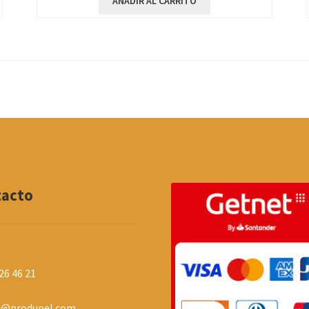
AÑADIR AL CARRITO
tacto
26 46 21
o@produpel.com