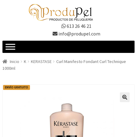
Ir
Ir
a
al
la
contenido
613 26 46 21
navegación
info@produpel.com
Inicio
K
KERASTASE
Curl Manifesto Fondant Curl Technique
1000ml
ENVÍO GRATUITO