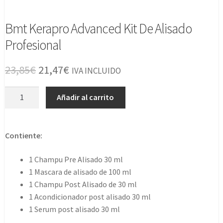
Bmt Kerapro Advanced Kit De Alisado
Profesional
El
El
23,85
€
21,47
€
IVA INCLUIDO
precio
precio
Bmt
Añadir al carrito
original
actual
Kerapro
Advanced
era:
es:
Kit
Contiente:
23,85€.
21,47€.
De
Alisado
1 Champu Pre Alisado 30 ml
Profesional
1 Mascara de alisado de 100 ml
cantidad
1 Champu Post Alisado de 30 ml
1 Acondicionador post alisado 30 ml
1 Serum post alisado 30 ml