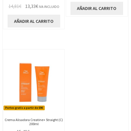
El
El
14,81
€
13,33
€
IVA INCLUIDO
AÑADIR AL CARRITO
precio
precio
original
actual
AÑADIR AL CARRITO
era:
es:
14,81€.
13,33€.
Portes gratis a partir de 69€
Crema Alisadora Creatine+ Straight (C)
200ml