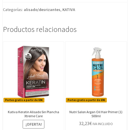
Categorías:
alisado/desrizantes
,
KATIVA
Productos relacionados
Portes gratis a partir de 69€
Portes gratis a partir de 69€
Kativa Keratin Alisado Sin Plancha
Nutri Salon Argan Oil Hair Primer (1)
Xtreme Care
500ml
32,23
€
¡OFERTA!
IVA INCLUIDO