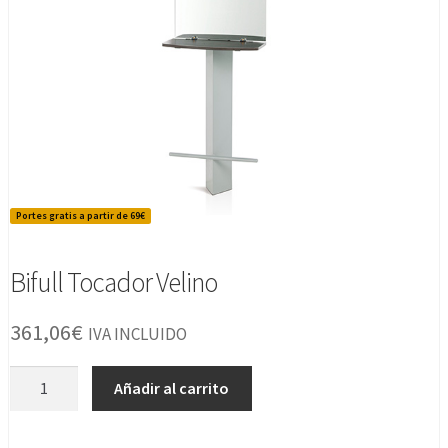
Portes gratis a partir de 69€
Bifull Tocador Velino
361,06
€
IVA INCLUIDO
Bifull
Añadir al carrito
Tocador
Velino