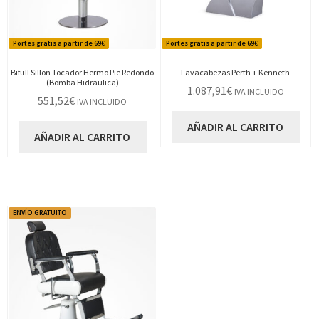
Portes gratis a partir de 69€
Portes gratis a partir de 69€
Bifull Sillon Tocador Hermo Pie Redondo
Lavacabezas Perth + Kenneth
(Bomba Hidraulica)
1.087,91
€
IVA INCLUIDO
551,52
€
IVA INCLUIDO
AÑADIR AL CARRITO
AÑADIR AL CARRITO
ENVÍO GRATUITO