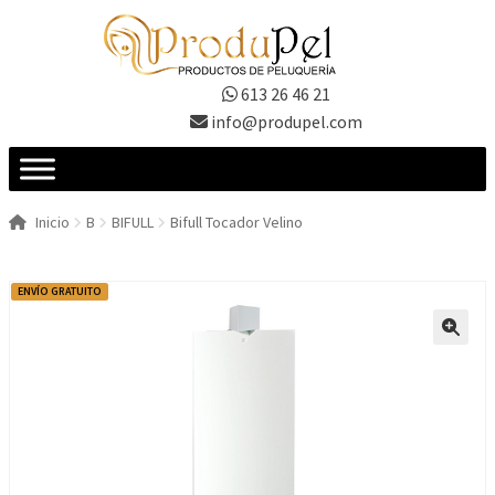
Ir
Ir
a
al
la
contenido
613 26 46 21
navegación
info@produpel.com
Inicio
B
BIFULL
Bifull Tocador Velino
ENVÍO GRATUITO