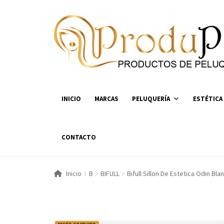
Ir
Ir
a
al
la
contenido
navegación
INICIO
MARCAS
PELUQUERÍA
ESTÉTICA
CONTACTO
Inicio
B
BIFULL
Bifull Sillon De Estetica Odin Bla