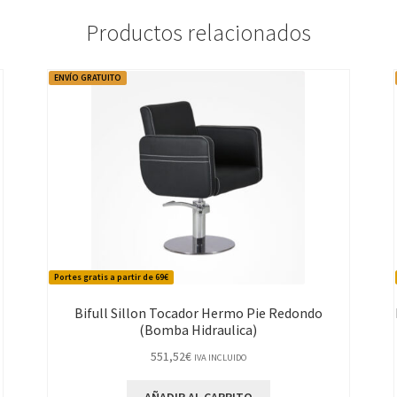
Productos relacionados
ENVÍO GRATUITO
Portes gratis a partir de 69€
Bifull Sillon Tocador Hermo Pie Redondo
(Bomba Hidraulica)
551,52
€
IVA INCLUIDO