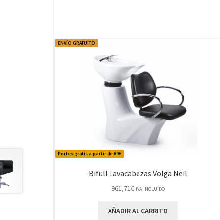
ENVÍO GRATUITO
Portes gratis a partir de 69€
Bifull Lavacabezas Volga Neil
961,71
€
IVA INCLUIDO
AÑADIR AL CARRITO