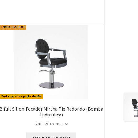
ENVÍO GRATUITO
Portes gratis a partir de 69€
Bifull Sillon Tocador Mirtha Pie Redondo (Bomba
Hidraulica)
578,82
€
IVA INCLUIDO