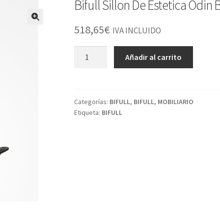
Bifull Sillon De Estetica Odin
518,65
€
IVA INCLUIDO
Bifull
Añadir al carrito
Sillon
De
Estetica
Odin
Categorías:
BIFULL
,
BIFULL
,
MOBILIARIO
Etiqueta:
BIFULL
Blanco
cantidad