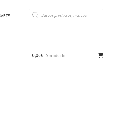
Búsqueda
de
RARTE
productos
0,00
€
0 productos