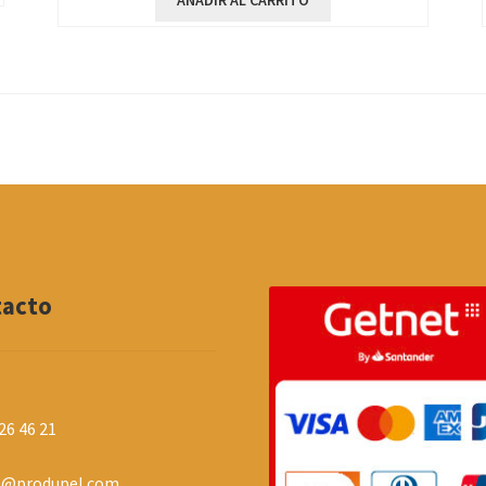
AÑADIR AL CARRITO
tacto
26 46 21
o@produpel.com