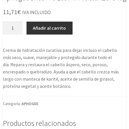
11,71
€
IVA INCLUIDO
Aphogee
Añadir al carrito
Shea
Pro
Leav-
Crema de hidratación curativa para dejar incluso el cabello
in
más seco, suave, manejable y protegido durante todo el
Moisturizer
día. Repara y restaura el cabello áspero, seco, poroso,
340g
encrespado o quebradizo. Ayuda a que el cabello crezca más
cantidad
largo con manteca de karité, aceite de semilla de girasol,
proteína vegetal y aceite botánico.
Categoría:
APHOGEE
Productos relacionados