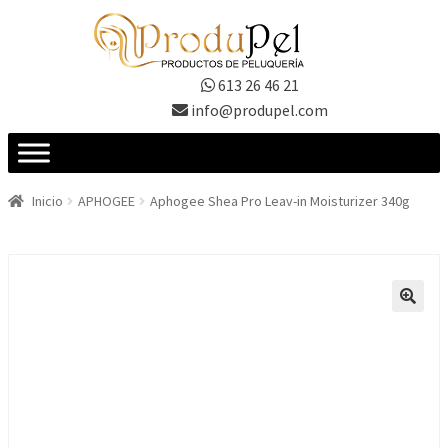
Ir
Ir
a
al
la
contenido
613 26 46 21
navegación
info@produpel.com
Inicio
APHOGEE
Aphogee Shea Pro Leav-in Moisturizer 340g