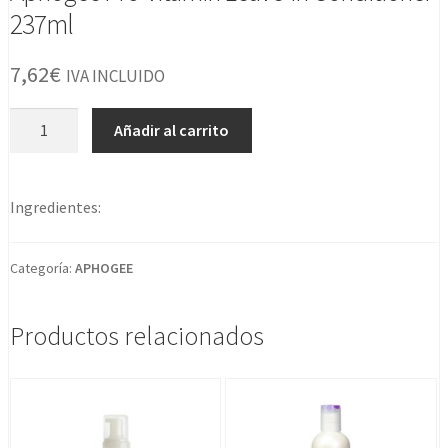
237ml
7,62
€
IVA INCLUIDO
Aphogee
Añadir al carrito
Pro-
vitamin
Leave-
Ingredientes:
in
Conditioner
237ml
Categoría:
APHOGEE
cantidad
Productos relacionados