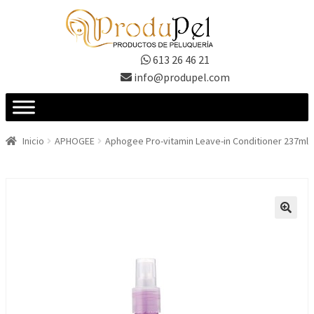
Ir
Ir
a
al
la
contenido
613 26 46 21
navegación
info@produpel.com
Inicio
APHOGEE
Aphogee Pro-vitamin Leave-in Conditioner 237ml