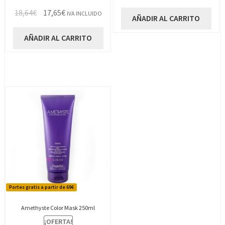
El
El
18,64
€
17,65
€
IVA INCLUIDO
AÑADIR AL CARRITO
precio
precio
original
actual
AÑADIR AL CARRITO
era:
es:
18,64€.
17,65€.
Portes gratis a partir de 69€
Amethyste Color Mask 250ml
¡OFERTA!