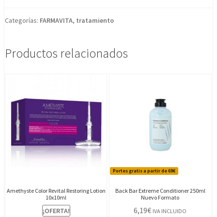
Categorías:
FARMAVITA
,
tratamiento
Productos relacionados
Portes gratis a partir de 69€
Amethyste Color Revital Restoring Lotion
Back Bar Extreme Conditioner 250ml
10x10ml
Nuevo Formato
6,19
€
¡OFERTA!
IVA INCLUIDO