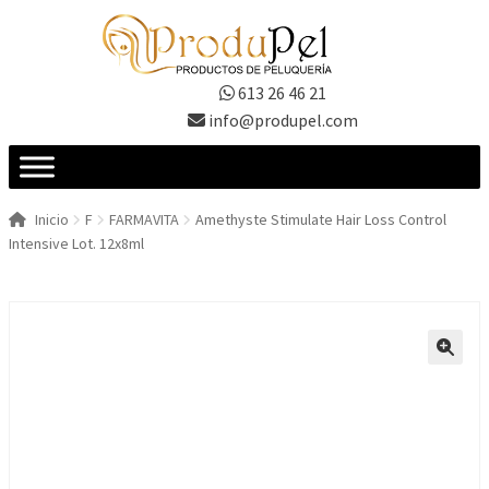
Ir
Ir
a
al
la
contenido
613 26 46 21
navegación
info@produpel.com
Inicio
F
FARMAVITA
Amethyste Stimulate Hair Loss Control
Intensive Lot. 12x8ml