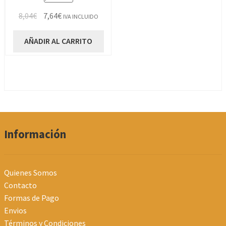
El
El
8,04
€
7,64
€
IVA INCLUIDO
precio
precio
original
actual
AÑADIR AL CARRITO
era:
es:
8,04€.
7,64€.
Información
Quienes Somos
Contacto
Formas de Pago
Envios
Términos y Condiciones