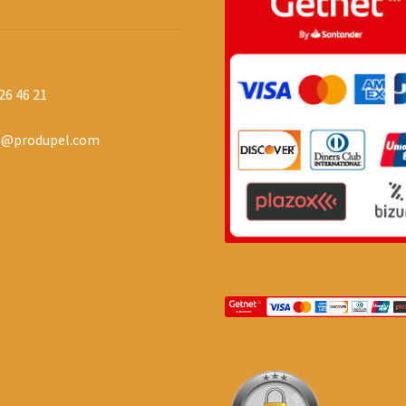
26 46 21
o@produpel.com