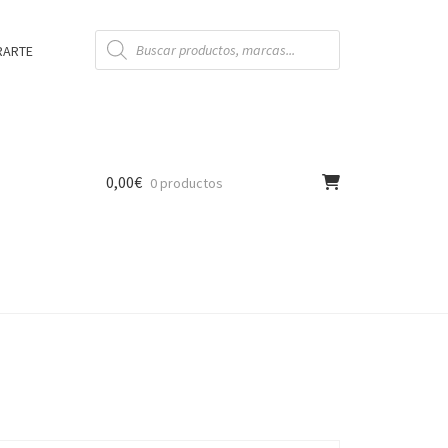
Búsqueda
de
RARTE
productos
0,00
€
0 productos