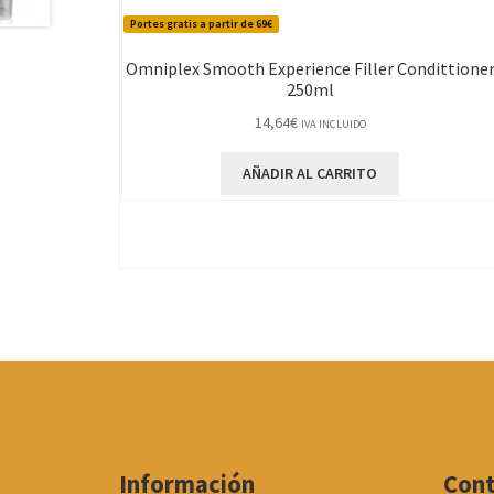
Portes gratis a partir de 69€
Omniplex Smooth Experience Filler Condittione
250ml
14,64
€
IVA INCLUIDO
AÑADIR AL CARRITO
Información
Con