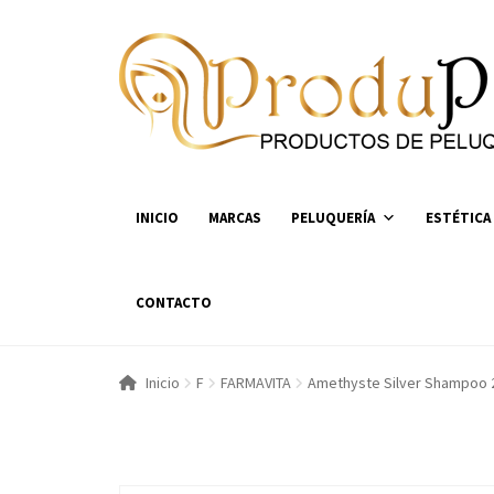
Ir
Ir
a
al
la
contenido
navegación
INICIO
MARCAS
PELUQUERÍA
ESTÉTICA
CONTACTO
Inicio
F
FARMAVITA
Amethyste Silver Shampoo 