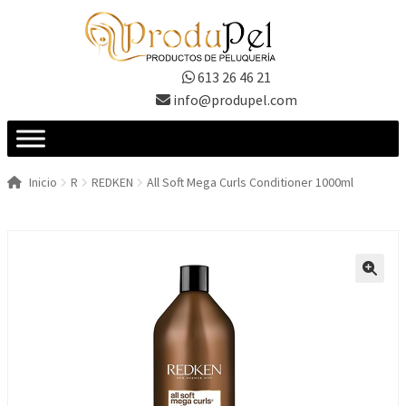
Ir
Ir
a
al
la
contenido
613 26 46 21
navegación
info@produpel.com
Inicio
R
REDKEN
All Soft Mega Curls Conditioner 1000ml