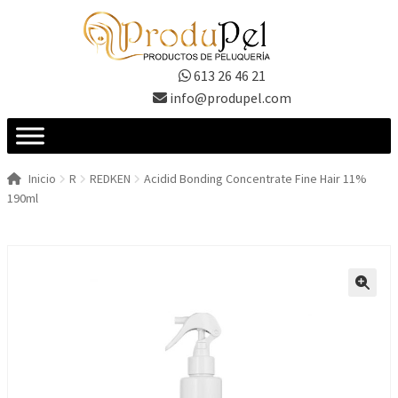
Ir
Ir
a
al
la
contenido
613 26 46 21
navegación
info@produpel.com
Inicio
R
REDKEN
Acidid Bonding Concentrate Fine Hair 11%
190ml