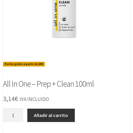
Portes gratis a partir de 69€
All In One – Prep + Clean 100ml
3,14
€
IVA INCLUIDO
All
Añadir al carrito
In
One