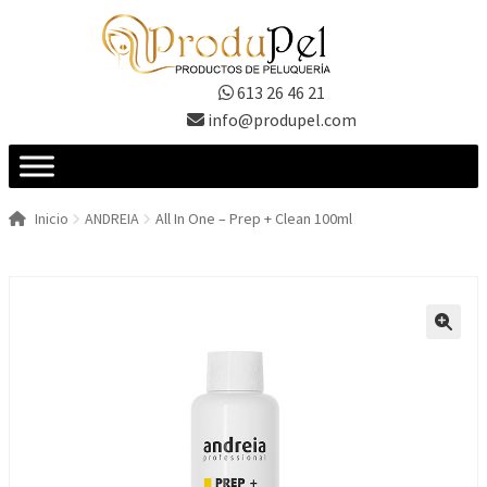
Ir
Ir
a
al
la
contenido
613 26 46 21
navegación
info@produpel.com
Inicio
ANDREIA
All In One – Prep + Clean 100ml