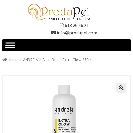
Ir
Ir
a
al
la
contenido
613 26 46 21
navegación
info@produpel.com
Inicio
ANDREIA
All In One – Extra Glow 250ml