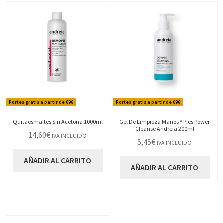
Portes gratis a partir de 69€
Portes gratis a partir de 69€
Quitaesmaltes Sin Acetona 1000ml
Gel De Limpieza Manos Y Pies Power
Cleanse Andreia 200ml
14,60
€
IVA INCLUIDO
5,45
€
IVA INCLUIDO
AÑADIR AL CARRITO
AÑADIR AL CARRITO