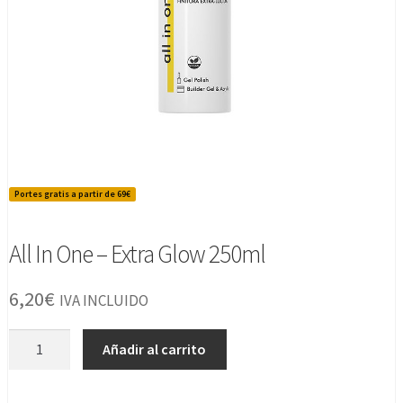
Portes gratis a partir de 69€
All In One – Extra Glow 250ml
6,20
€
IVA INCLUIDO
All
Añadir al carrito
In
One