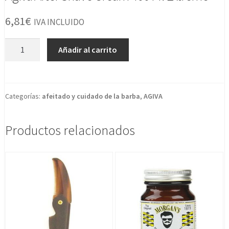
6,81
€
IVA INCLUIDO
Agiva
Añadir al carrito
After
Shave
Cream
400
Categorías:
afeitado y cuidado de la barba
,
AGIVA
Ml
Extreme
Productos relacionados
cantidad