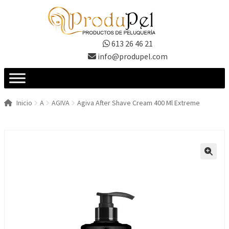
Ir
Ir
a
al
la
contenido
613 26 46 21
navegación
info@produpel.com
Inicio
A
AGIVA
Agiva After Shave Cream 400 Ml Extreme