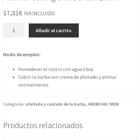
17,81
€
IVA INCLUIDO
Acumen
Añadir al carrito
Cooling
Shave
Cream
Modo de empleo:
100ml
cantidad
Humedecer el rostro con agua tibia.
Cubrir la barba con crema de afeitado y afeitar
normalmente.
Categorías:
afeitado y cuidado de la barba
,
AMERICAN CREW
Productos relacionados