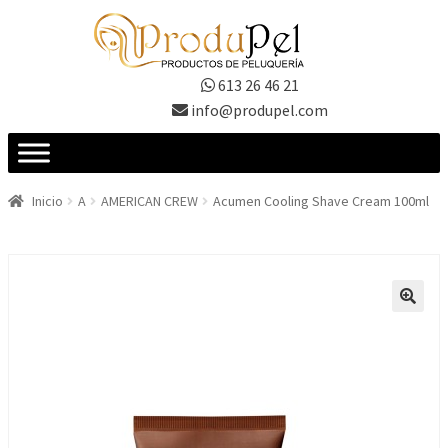
Ir
Ir
a
al
la
contenido
613 26 46 21
navegación
info@produpel.com
Inicio
A
AMERICAN CREW
Acumen Cooling Shave Cream 100ml