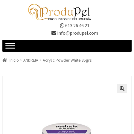
Ir
Ir
a
al
la
contenido
613 26 46 21
navegación
info@produpel.com
Inicio
ANDREIA
Acrylic Powder White 35grs