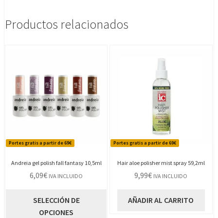
Productos relacionados
Portes gratis a partir de 69€
Portes gratis a partir de 69€
Andreia gel polish fall fantasy 10,5ml
Hair aloe polisher mist spray 59,2ml
6,09
€
9,99
€
IVA INCLUIDO
IVA INCLUIDO
Este
SELECCIÓN DE
AÑADIR AL CARRITO
producto
OPCIONES