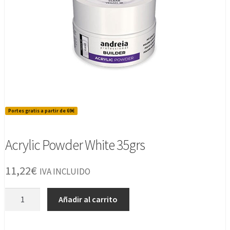
Portes gratis a partir de 69€
Acrylic Powder White 35grs
11,22
€
IVA INCLUIDO
Acrylic
Añadir al carrito
Powder
White