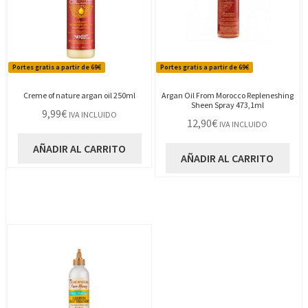
Portes gratis a partir de 69€
Portes gratis a partir de 69€
Creme of nature argan oil 250ml
Argan Oil From Morocco Repleneshing
Sheen Spray 473,1ml
9,99
€
IVA INCLUIDO
12,90
€
IVA INCLUIDO
AÑADIR AL CARRITO
AÑADIR AL CARRITO