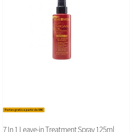
Portes gratis a partir de 69€
7 In 1 Leave-in Treatment Spray 125ml