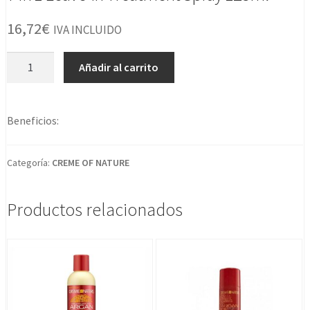
16,72
€
IVA INCLUIDO
7
Añadir al carrito
In
1
Leave-
Beneficios:
in
Treatment
Spray
Categoría:
CREME OF NATURE
125ml
cantidad
Productos relacionados