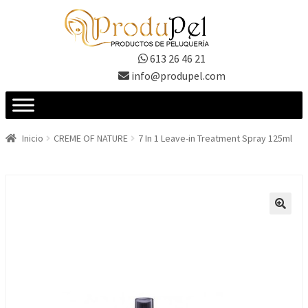
Ir
Ir
a
al
la
contenido
613 26 46 21
navegación
info@produpel.com
Inicio
CREME OF NATURE
7 In 1 Leave-in Treatment Spray 125ml