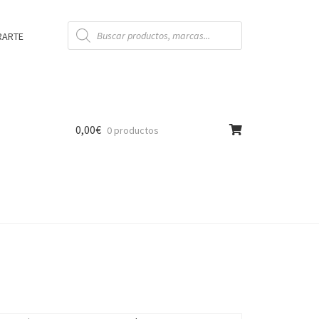
Búsqueda
de
RARTE
productos
0,00
€
0 productos