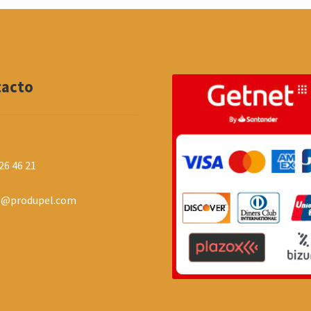
tacto
26 46 21
o@produpel.com