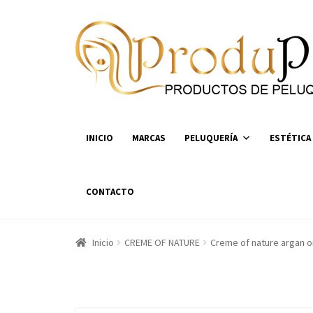
Ir
Ir
a
al
la
contenido
navegación
INICIO
MARCAS
PELUQUERÍA
ESTÉTICA
CONTACTO
Inicio
CREME OF NATURE
Creme of nature argan o