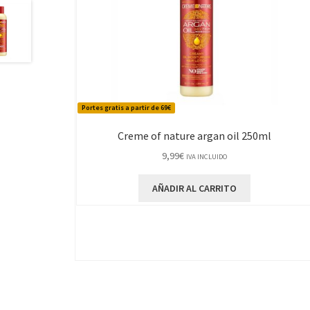
Portes gratis a partir de 69€
Creme of nature argan oil 250ml
9,99
€
IVA INCLUIDO
AÑADIR AL CARRITO