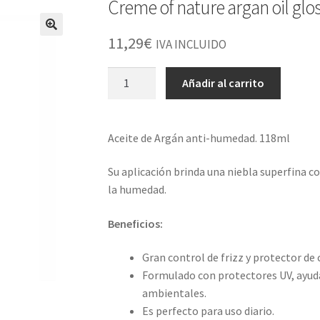
Creme of nature argan oil glo
11,29
€
IVA INCLUIDO
Creme
Añadir al carrito
of
nature
argan
Aceite de Argán anti-humedad. 118ml
oil
gloss&shine
Su aplicación brinda una niebla superfina 
mist
la humedad.
118ml
cantidad
Beneficios:
Gran control de frizz y protector de c
Formulado con protectores UV, ayuda 
ambientales.
Es perfecto para uso diario.