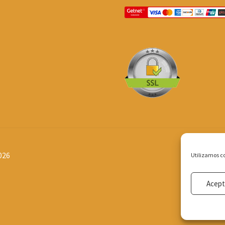
026
Utilizamos co
Acept