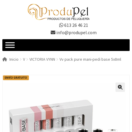
Ir
Ir
a
al
la
contenido
613 26 46 21
navegación
info@produpel.com
Inicio
V
VICTORIA VYNN
Vv pack pure mani-pedi base 5x8ml
ENVÍO GRATUITO