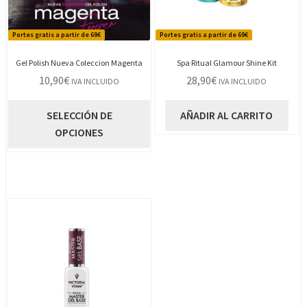
Portes gratis a partir de 69€
Portes gratis a partir de 69€
Gel Polish Nueva Coleccion Magenta
Spa Ritual Glamour Shine Kit
10,90
€
28,90
€
IVA INCLUIDO
IVA INCLUIDO
Este
SELECCIÓN DE
AÑADIR AL CARRITO
producto
OPCIONES
tiene
múltiples
variantes.
Las
opciones
se
pueden
elegir
en
la