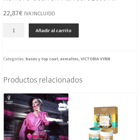
22,87
€
IVA INCLUIDO
Remover
Añadir al carrito
Soak
Off
Manicure
1000ml
Categorías:
bases y top coat
,
esmaltes
,
VICTORIA VYNN
cantidad
Productos relacionados