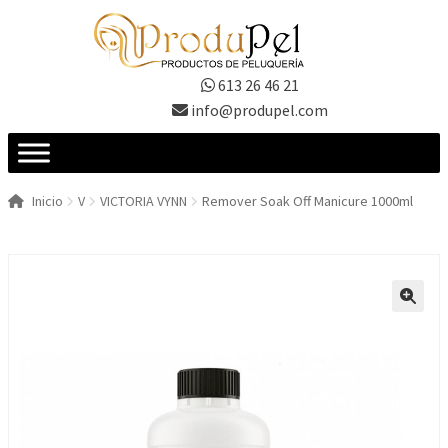
Ir
Ir
a
al
la
contenido
613 26 46 21
navegación
info@produpel.com
Inicio
V
VICTORIA VYNN
Remover Soak Off Manicure 1000ml