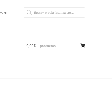
Búsqueda
de
RARTE
productos
0,00
€
0 productos