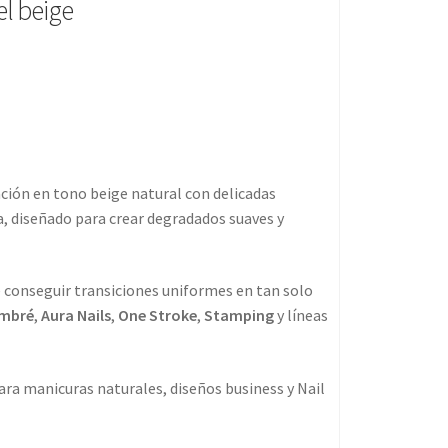
l beige
ación en tono beige natural con delicadas
a, diseñado para crear degradados suaves y
conseguir transiciones uniformes en tan solo
mbré
,
Aura Nails
,
One Stroke
,
Stamping
y líneas
ara manicuras naturales, diseños business y Nail