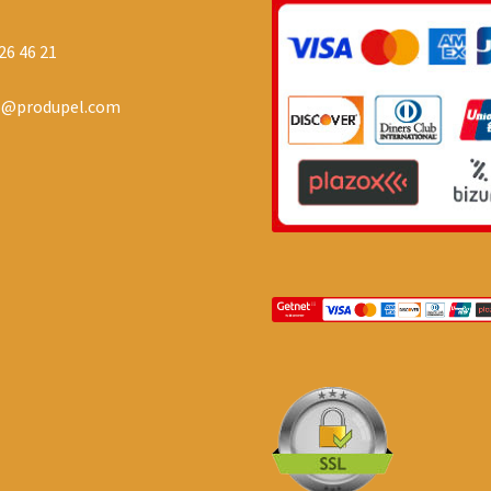
26 46 21
o@produpel.com