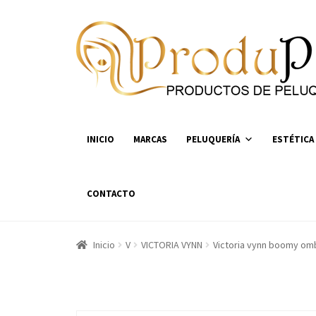
Ir
Ir
a
al
la
contenido
navegación
INICIO
MARCAS
PELUQUERÍA
ESTÉTICA
CONTACTO
Inicio
V
VICTORIA VYNN
Victoria vynn boomy om