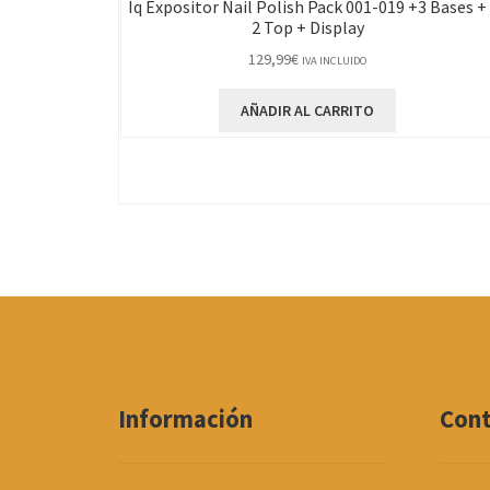
Iq Expositor Nail Polish Pack 001-019 +3 Bases +
2 Top + Display
129,99
€
IVA INCLUIDO
AÑADIR AL CARRITO
Información
Con