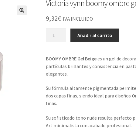
Victoria vynn boomy ombre ge
9,32
€
IVA INCLUIDO
Victoria
Añadir al carrito
vynn
boomy
ombre
BOOMY OMBRE Gel Beige
es un gel de decor
gel
partículas brillantes y consistencia en past
beige
elegantes.
cantidad
Su fórmula altamente pigmentada permite 
dos capas finas, siendo ideal para diseños
O
finas.
Su sofisticado tono nude resulta perfecto p
Art minimalista con acabado profesional.